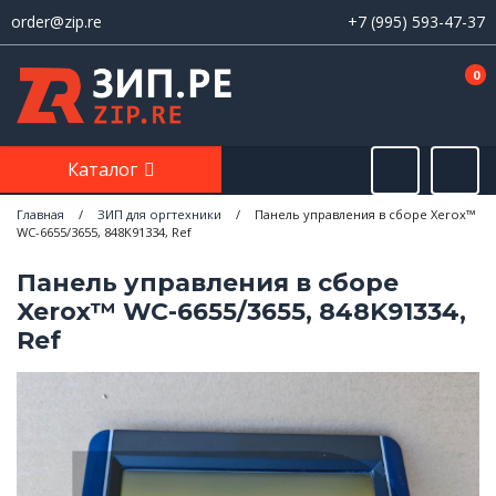
order@zip.re
+7 (995) 593-47-37
0
Каталог
Главная
/
ЗИП для оргтехники
/
Панель управления в сборе Xerox™
WC-6655/3655, 848K91334, Ref
Панель управления в сборе
Xerox™ WC-6655/3655, 848K91334,
Ref