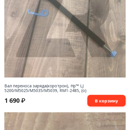
Вал переноса заряда(коротрон), Hp™ LJ
5200/M5025/M5035/M5039, RM1-2485, (о)
1 690
₽
В корзину