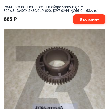
Ролик захваты из кассеты в сборе Samsung™ ML-
305x/347x/SCX-5×30/CLP-620, JC97-02441/JC66-01168A, (o)
885
₽
В корзину