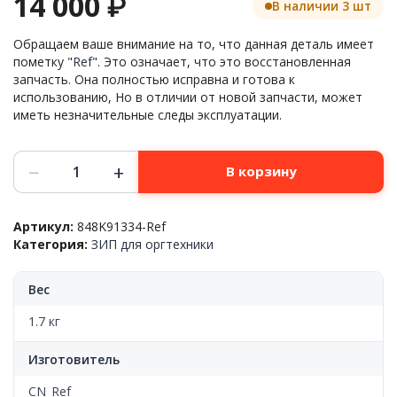
14 000
₽
В наличии 3 шт
Обращаем ваше внимание на то, что данная деталь имеет
пометку "
Ref
". Это означает, что это восстановленная
запчасть. Она полностью исправна и готова к
использованию, Но в отличии от новой запчасти, может
иметь незначительные следы эксплуатации.
Количество
−
+
В корзину
товара
Панель
управления
Артикул:
848K91334-Ref
в
Категория:
ЗИП для оргтехники
сборе
Xerox™
WC-
Вес
6655/3655,
848K91334,
1.7 кг
Ref
Изготовитель
CN_Ref