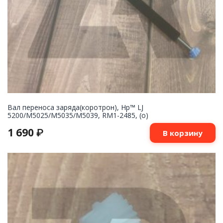
Вал переноса заряда(коротрон), Hp™ LJ
5200/M5025/M5035/M5039, RM1-2485, (о)
1 690
₽
В корзину