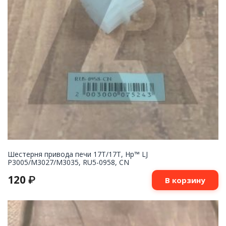
Шестерня привода печи 17T/17T, Hp™ LJ
P3005/M3027/M3035, RU5-0958, CN
120
₽
В корзину