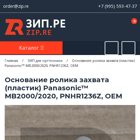
order@zip.re
+7 (995) 593-47-37
0
Каталог
Главная
/
ЗИП для оргтехники
/
Основание ролика захвата (пластик)
Panasonic™ MB2000/2020, PNHR1236Z, OEM
Основание ролика захвата
(пластик) Panasonic™
MB2000/2020, PNHR1236Z, OEM