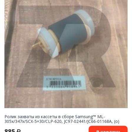
Ролик захваты из кассеты в сборе Samsung™ ML-
305x/347x/SCX-5×30/CLP-620, JC97-02441/JC66-01168A, (o)
885
₽
В корзину