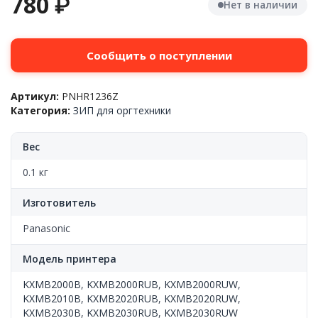
780
₽
Нет в наличии
Сообщить о поступлении
Артикул:
PNHR1236Z
Категория:
ЗИП для оргтехники
Вес
0.1 кг
Изготовитель
Panasonic
Модель принтера
KXMB2000B
,
KXMB2000RUB
,
KXMB2000RUW
,
KXMB2010B
,
KXMB2020RUB
,
KXMB2020RUW
,
KXMB2030B
,
KXMB2030RUB
,
KXMB2030RUW