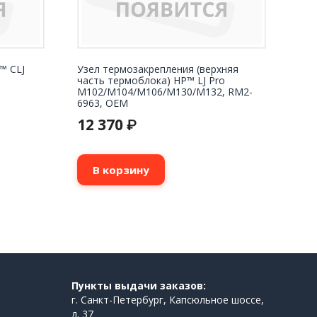
™ CLJ
Узел термозакрепления (верхняя
часть термоблока) HP™ LJ Pro
M102/M104/M106/M130/M132, RM2-
6963, OEM
12 370
₽
В корзину
Пункты выдачи заказов:
г. Санкт-Петербург, Капсюльное шоссе,
д. 37