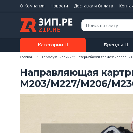
О Компании
Новости
Доставка и Оплата
Конта
Поиск:
Категории
Бренды
Главная
/
Термоузлы/печки/фьюзеры/блоки термозакрепления
Направляющая картри
M203/M227/M206/M230/