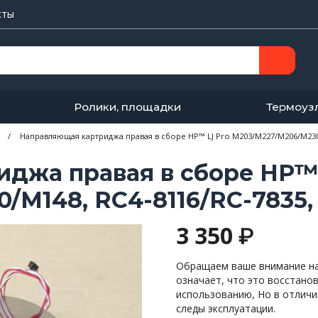
кты
Ролики, площадки
Термоуз
/
Направляющая картриджа правая в сборе HP™ LJ Pro M203/M227/M206/M230/
джа правая в сборе HP™ 
M148, RC4-8116/RC-7835,
3 350
₽
Обращаем ваше внимание на 
означает, что это восстано
использованию, Но в отличи
следы эксплуатации.