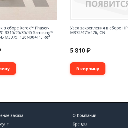
 в сборе Xerox™ Phaser-
Узел закрепления в сборе HP
WC-3315/25/35/45 Samsung™
М375/475/476, CN
L-M3375, 126N00411, Ref
5 810
₽
₽
зину
В корзину
ение заказа
О Компании
аунт
Бренды