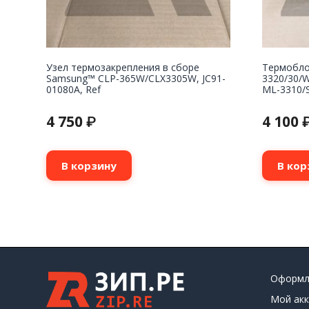
Узел термозакрепления в сборе
Термоблок
Samsung™ CLP-365W/CLX3305W, JC91-
3320/30/
01080A, Ref
ML-3310/S
4 750
4 100
₽
В корзину
В кор
Оформл
Мой акк