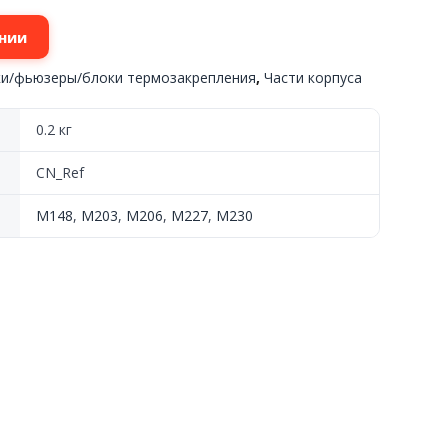
нии
ки/фьюзеры/блоки термозакрепления
,
Части корпуса
0.2 кг
CN_Ref
M148
,
M203
,
M206
,
M227
,
M230