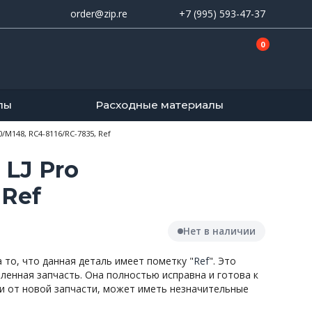
order@zip.re
+7 (995) 593-47-37
0
лы
Расходные материалы
M148, RC4-8116/RC-7835, Ref
LJ Pro
 Ref
Нет в наличии
то, что данная деталь имеет пометку "
Ref
". Это
вленная запчасть. Она полностью исправна и готова к
и от новой запчасти, может иметь незначительные