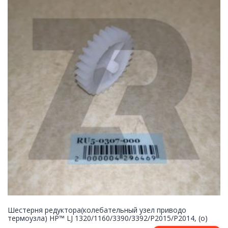
Шестерня редуктора(колебательный узел приводо
термоузла) HP™ LJ 1320/1160/3390/3392/P2015/P2014, (о)