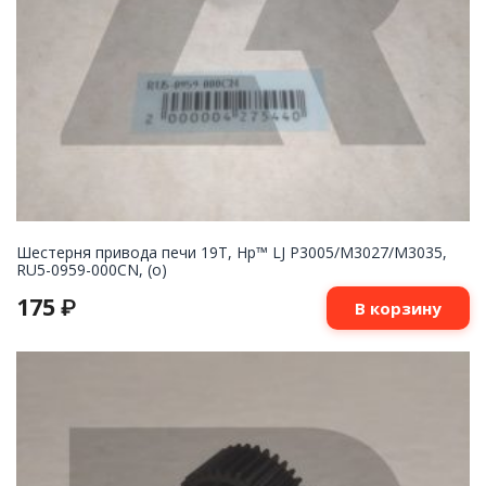
Шестерня привода печи 19T, Hp™ LJ P3005/M3027/M3035,
RU5-0959-000CN, (о)
175
₽
В корзину