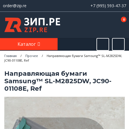
order@zip.re
+7 (995) 593-47-37
0
Каталог
Главная
/
Прочее
/
Направляющая бумаги Samsung™ SL-M2825DW,
JC90-01108E, Ref
Направляющая бумаги
Samsung™ SL-M2825DW, JC90-
01108E, Ref