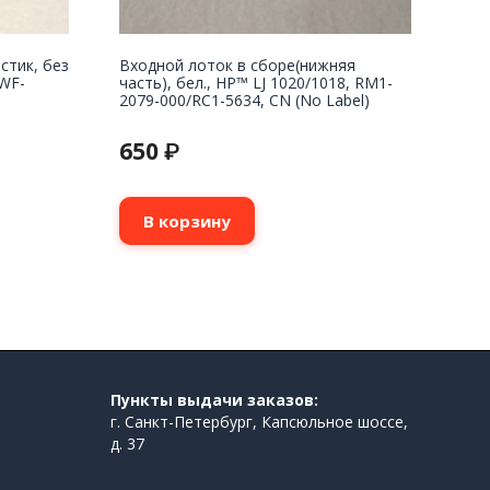
стик, без
Входной лоток в сборе(нижняя
WF-
часть), бел., HP™ LJ 1020/1018, RM1-
2079-000/RC1-5634, CN (No Label)
650
₽
В корзину
Пункты выдачи заказов:
г. Санкт-Петербург, Капсюльное шоссе,
д. 37