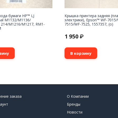
хода бумаги HP™ LJ
Крышка принтера задняя (пла
nal M1132/M1136/
электрики), Epson™ WF-7015/
214/M1216/M1217, RM1-
7515/WF-7525, 1557357, (o)
M
1 950
₽
зину
В корзину
ение заказа
О Компании
аунт
Бренды
Новости