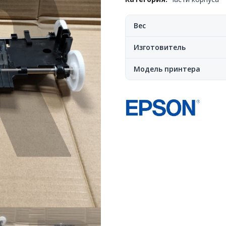
Epson™
L800/L805,
1552782,
Вес
OEM
Изготовитель
Модель принтера