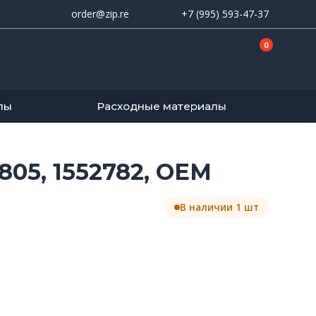
order@zip.re
+7 (995) 593-47-37
0
лы
Расходные материалы
05, 1552782, OEM
В наличии 1 шт