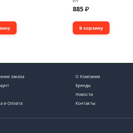
885
₽
зину
В корзину
ение заказа
О Компании
аунт
Бренды
Новости
а и Оплата
Контакты