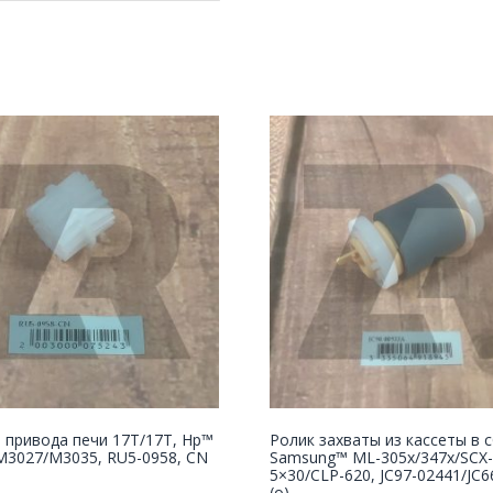
 привода печи 17T/17T, Hp™
Ролик захваты из кассеты в 
M3027/M3035, RU5-0958, CN
Samsung™ ML-305x/347x/SCX-
5×30/CLP-620, JC97-02441/JC6
(o)