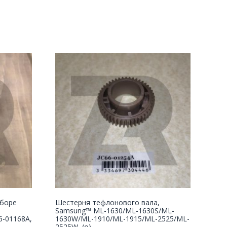
сборе
Шестерня тефлонового вала,
Samsung™ ML-1630/ML-1630S/ML-
6-01168A,
1630W/ML-1910/ML-1915/ML-2525/ML-
2525W, (о)