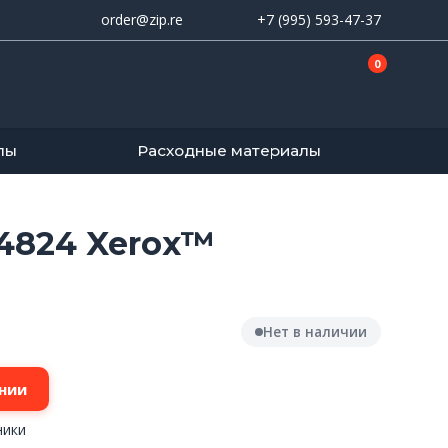
order@zip.re
+7 (995) 593-47-37
0
лы
Расходные материалы
4824 Xerox™
Нет в наличии
нии
ники