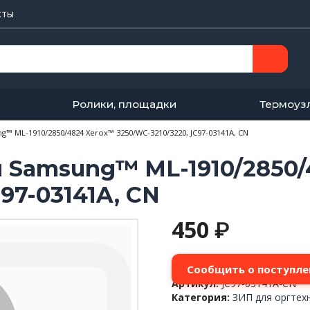
кты
Ролики, площадки
Термоуз
™ ML-1910/2850/4824 Xerox™ 3250/WC-3210/3220, JC97-03141A, CN
 Samsung™ ML-1910/2850/
97-03141A, CN
450
₽
Сообщить о поступле
Артикул:
JC97-03141A-CN
Категория:
ЗИП для оргтех