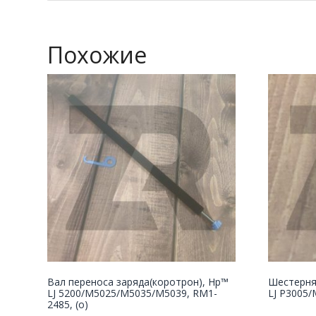
Похожие
Вал переноса заряда(коротрон), Hp™
Шестерня
LJ 5200/M5025/M5035/M5039, RM1-
LJ P3005/
2485, (о)