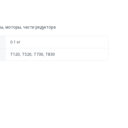
ы, моторы, части редуктора
0.1 кг
T120
,
T520
,
T730
,
T830