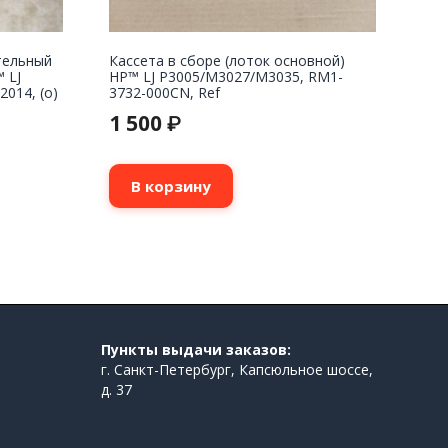
тельный
Кассета в сборе (лоток основной)
 LJ
HP™ LJ P3005/M3027/M3035, RM1-
014, (о)
3732-000CN, Ref
1 500
₽
В корзину
Пункты выдачи заказов:
г. Санкт-Петербург, Капсюльное шоссе,
д. 37