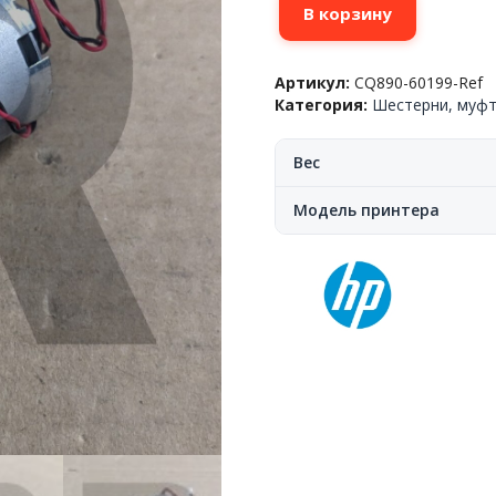
В корзину
товара
Мотор
каретки
Артикул:
CQ890-60199-Ref
HP™
Категория:
Шестерни, муфт
DesignJet
T520/T830/T730/T120,
CQ890-
Вес
60199,
Ref
Модель принтера