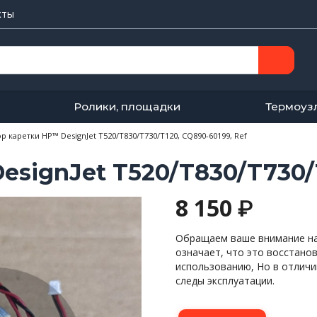
кты
Ролики, площадки
Термоуз
р каретки HP™ DesignJet T520/T830/T730/T120, CQ890-60199, Ref
signJet T520/T830/T730/T
8 150
₽
Обращаем ваше внимание на 
означает, что это восстано
использованию, Но в отличи
следы эксплуатации.
Количество