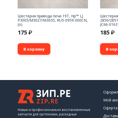
Шестерня привода печи 19T, Hp™ LJ
Шестерня
P3005/M3027/M3035, RU5-0959-000CN,
2850/2851
(о)
JC66-0163
175
185
₽
₽
В корзину
В кор
Оформл
Мой акк
Оферта
Новые и профессионально восстановленные
запчасти для оргтехники, расходные
Доставк