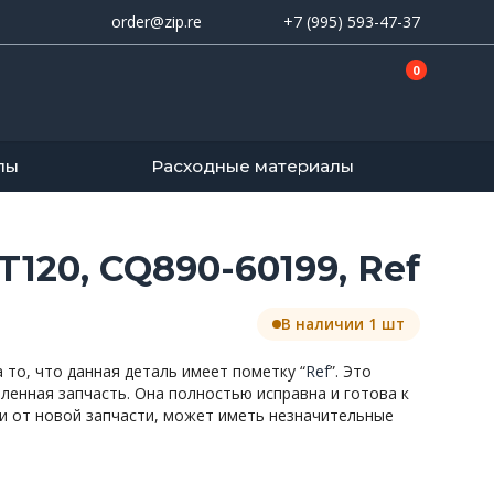
order@zip.re
+7 (995) 593-47-37
0
лы
Расходные материалы
120, CQ890-60199, Ref
В наличии 1 шт
то, что данная деталь имеет пометку “
Ref
”. Это
вленная запчасть. Она полностью исправна и готова к
и от новой запчасти, может иметь незначительные