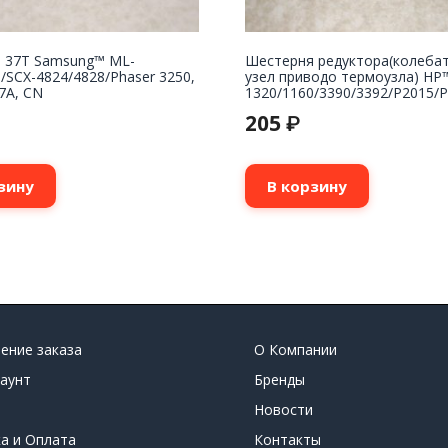
 37T Samsung™ ML-
Шестерня редуктора(колеба
/SCX-4824/4828/Phaser 3250,
узел приводо термоузла) HP™
7A, CN
1320/1160/3390/3392/P2015/P2
205
₽
зину
В корзину
ение заказа
О Компании
аунт
Бренды
Новости
а и Оплата
Контакты