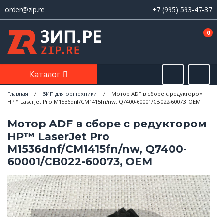
order@zip.re
+7 (995) 593-47-37
0
Каталог
Главная
/
ЗИП для оргтехники
/
Mотор ADF в сборе с редуктором
HP™ LaserJet Pro M1536dnf/CM1415fn/nw, Q7400-60001/CB022-60073, OEM
Mотор ADF в сборе с редуктором
HP™ LaserJet Pro
M1536dnf/CM1415fn/nw, Q7400-
60001/CB022-60073, OEM