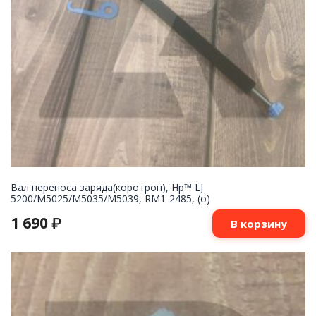
Вал переноса заряда(коротрон), Hp™ LJ
5200/M5025/M5035/M5039, RM1-2485, (о)
1 690
₽
В корзину