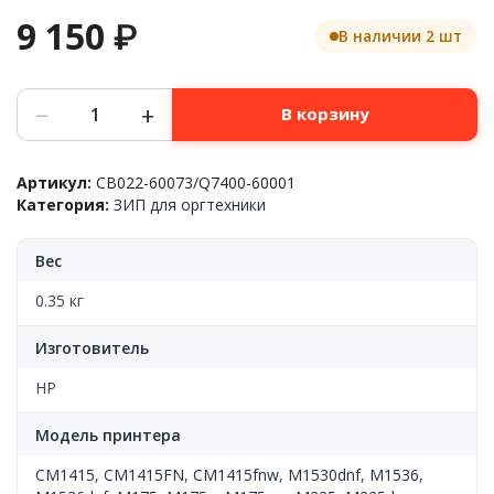
9 150
₽
В наличии 2 шт
Количество
−
+
В корзину
товара
Mотор
ADF
Артикул:
CB022-60073/Q7400-60001
в
Категория:
ЗИП для оргтехники
сборе
с
редуктором
Вес
HP™
LaserJet
0.35 кг
Pro
M1536dnf/CM1415fn/nw,
Изготовитель
Q7400-
60001/CB022-
HP
60073,
OEM
Модель принтера
CM1415
,
CM1415FN
,
CM1415fnw
,
M1530dnf
,
M1536
,