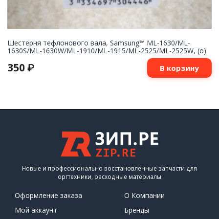
Шестерня тефлонового вала, Samsung™ ML-1630/ML-
1630S/ML-1630W/ML-1910/ML-1915/ML-2525/ML-2525W, (о)
350
₽
В корзину
Новые и профессионально восстановленные запчасти для
оргтехники, расходные материалы
Оформление заказа
О Компании
Мой аккаунт
Бренды