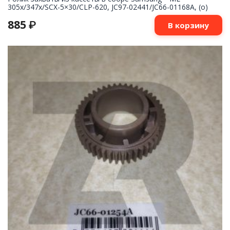
305x/347x/SCX-5×30/CLP-620, JC97-02441/JC66-01168A, (o)
885
₽
В корзину