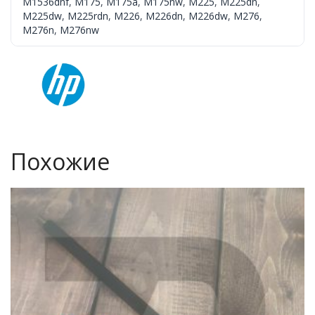
M1536dnf
,
M175
,
M175a
,
M175nw
,
M225
,
M225dn
,
M225dw
,
M225rdn
,
M226
,
M226dn
,
M226dw
,
M276
,
M276n
,
M276nw
Похожие