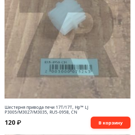
Шестерня привода печи 17T/17T, Hp™ LJ
P3005/M3027/M3035, RU5-0958, CN
120
₽
В корзину