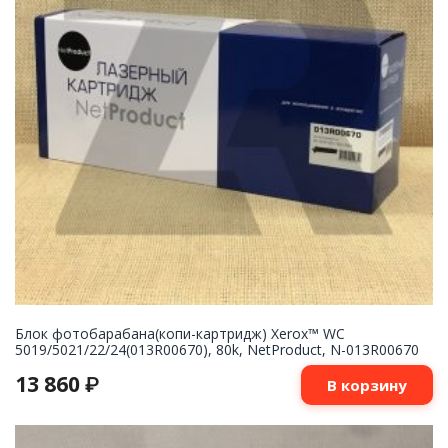
Блок фотобарабана(копи-картридж) Xerox™ WC
5019/5021/22/24(013R00670), 80k, NetProduct, N-013R00670
13 860
₽
В корзину