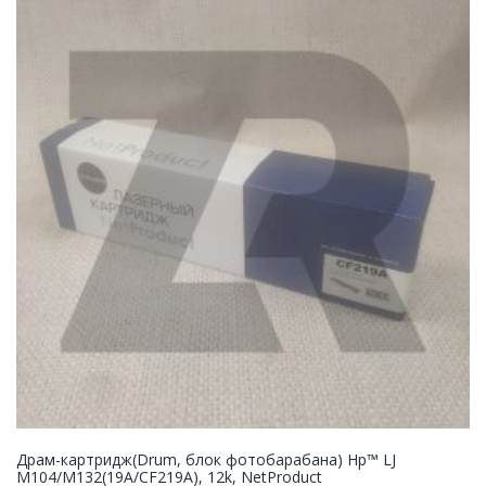
Драм-картридж(Drum, блок фотобарабана) Нp™ LJ
M104/M132(19A/CF219A), 12k, NetProduct