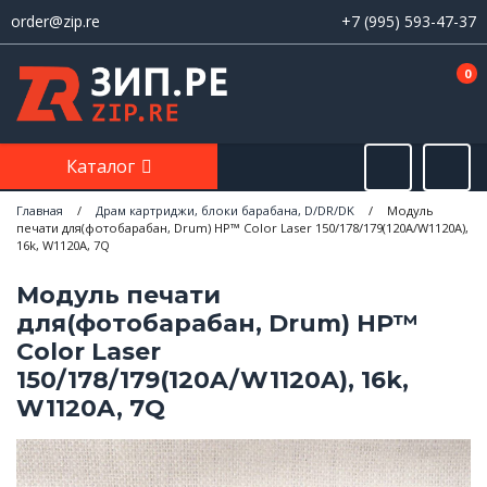
order@zip.re
+7 (995) 593-47-37
0
Каталог
Главная
/
Драм картриджи, блоки барабана, D/DR/DK
/
Модуль
печати для(фотобарабан, Drum) HP™ Color Laser 150/178/179(120A/W1120A),
16k, W1120A, 7Q
Модуль печати
для(фотобарабан, Drum) HP™
Color Laser
150/178/179(120A/W1120A), 16k,
W1120A, 7Q