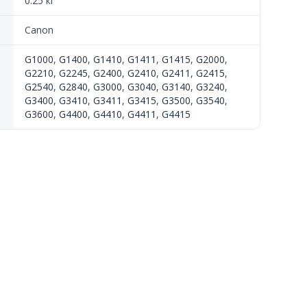
0.25 кг
Canon
G1000
,
G1400
,
G1410
,
G1411
,
G1415
,
G2000
,
G2210
,
G2245
,
G2400
,
G2410
,
G2411
,
G2415
,
G2540
,
G2840
,
G3000
,
G3040
,
G3140
,
G3240
,
G3400
,
G3410
,
G3411
,
G3415
,
G3500
,
G3540
,
G3600
,
G4400
,
G4410
,
G4411
,
G4415