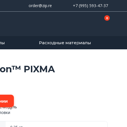
order@zip.re
+7 (995) 593-47-37
0
лы
Расходные материалы
non™ PIXMA
нии
2-модуль
ловки