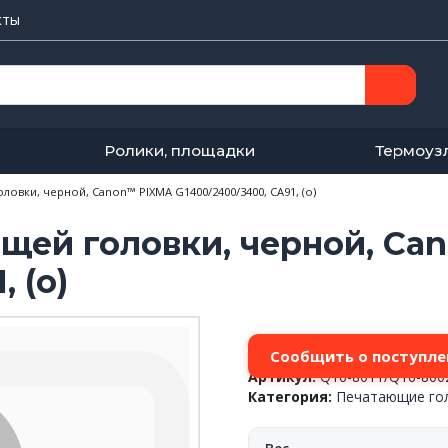
кты
Ролики, площадки
Термоуз
овки, черной, Canon™ PIXMA G1400/2400/3400, CA91, (о)
щей головки, черной, Ca
 (о)
Сообщить о поступле
Артикул:
QY6-8011/QY6-800
Категория:
Печатающие го