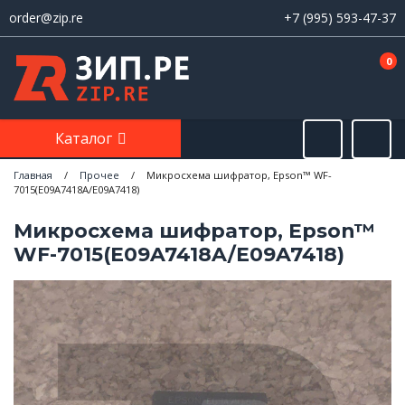
order@zip.re
+7 (995) 593-47-37
0
Каталог
Главная
/
Прочее
/
Микросхема шифратор, Epson™ WF-
7015(E09A7418A/E09A7418)
Микросхема шифратор, Epson™
WF-7015(E09A7418A/E09A7418)