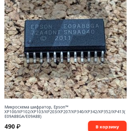
Микросхема шифратор, Epson™
XP100/XP102/XP103/XP203/XP207/XP340/XP342/XP352/XP413(
E09A88GA/E09A88)
490
₽
В корзину