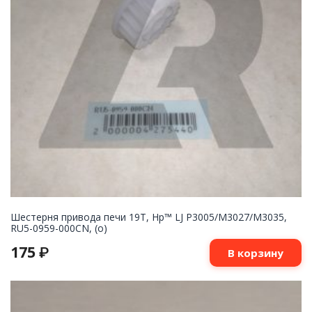
Шестерня привода печи 19T, Hp™ LJ P3005/M3027/M3035,
RU5-0959-000CN, (о)
175
₽
В корзину