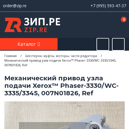
order@zip.re
+7 (995) 593-47-37
0
Каталог
Главная
/
Шестерни, муфты, моторы, части редуктора
/
Механический привод узла подачи Xerox™ Phaser-3330/WC-3335/3345,
007N01826, Ref
Механический привод узла
подачи Xerox™ Phaser-3330/WC-
3335/3345, 007N01826, Ref