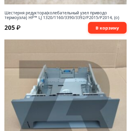
Шестерня редуктора(колебательный узел приводо
термоузла) HP™ LJ 1320/1160/3390/3392/P2015/P2014, (о)
205
₽
В корзину