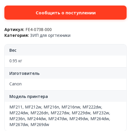
Сообщить о поступлении
Артикул:
FE4-0738-000
Категория:
ЗИП для оргтехники
Вес
0.95 кг
Изготовитель
Canon
Модель принтера
MF211
,
MF212w
,
MF216n
,
MF216nw
,
MF222dw
,
MF224dw
,
MF226dn
,
MF227dw
,
MF229dw
,
MF232w
,
MF236n
,
MF244dw
,
MF247dw
,
MF249dw
,
MF264dw
,
MF267dw
,
MF269dw