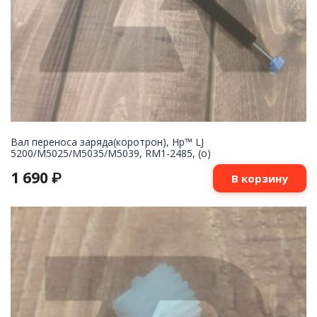
Вал переноса заряда(коротрон), Hp™ LJ
5200/M5025/M5035/M5039, RM1-2485, (о)
1 690
₽
В корзину