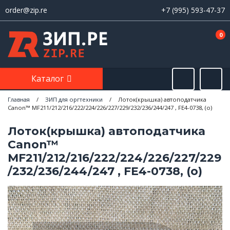
order@zip.re
+7 (995) 593-47-37
0
Каталог
Главная
/
ЗИП для оргтехники
/
Лоток(крышка) автоподатчика
Canon™ MF211/212/216/222/224/226/227/229/232/236/244/247 , FE4-0738, (о)
Лоток(крышка) автоподатчика
Canon™
MF211/212/216/222/224/226/227/229
/232/236/244/247 , FE4-0738, (о)