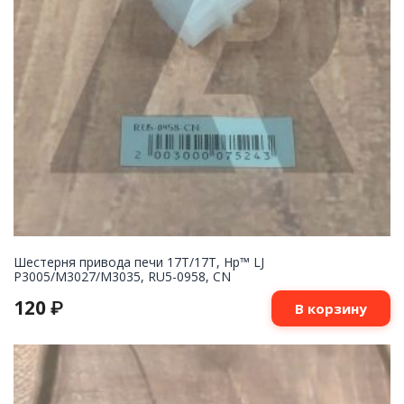
Шестерня привода печи 17T/17T, Hp™ LJ
P3005/M3027/M3035, RU5-0958, CN
120
₽
В корзину