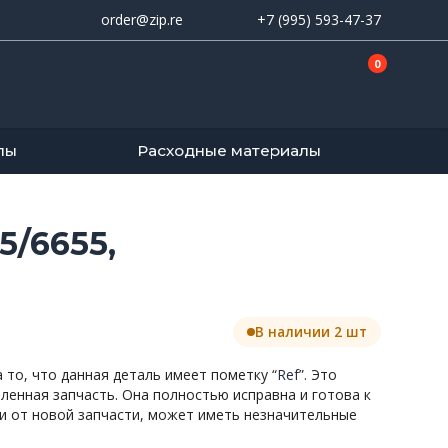
order@zip.re
+7 (995) 593-47-37
0
лы
Расходные материалы
5/6655,
В наличии 2 шт
то, что данная деталь имеет пометку “
Ref
”. Это
вленная запчасть. Она полностью исправна и готова к
и от новой запчасти, может иметь незначительные