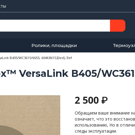
кты
Ролики, площадки
Термоуз
Link B405/WC3615/6655, 604K86152(led), Ref
x™ VersaLink B405/WC361
2 500
₽
Обращаем ваше внимание на 
означает, что это восстано
использованию, Но в отличи
следы эксплуатации.