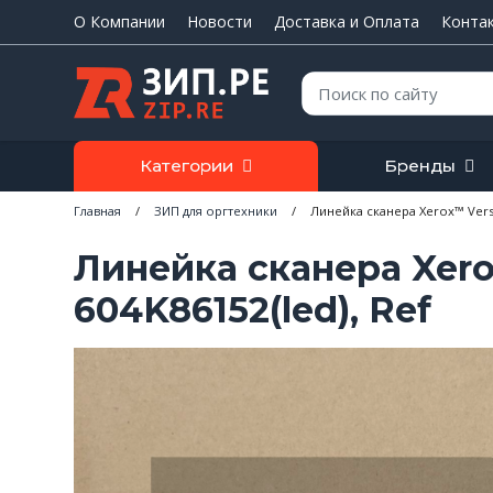
О Компании
Новости
Доставка и Оплата
Конта
Поиск:
Категории
Бренды
Главная
/
ЗИП для оргтехники
/
Линейка сканера Xerox™ Versa
Линейка сканера Xero
604K86152(led), Ref