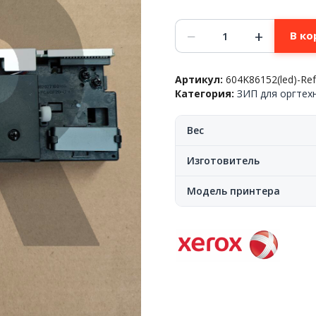
Количество
−
+
В ко
товара
Линейка
сканера
Артикул:
604K86152(led)-Re
Xerox™
Категория:
ЗИП для оргтех
VersaLink
B405/WC3615/6655,
604K86152(led),
Вес
Ref
Изготовитель
Модель принтера