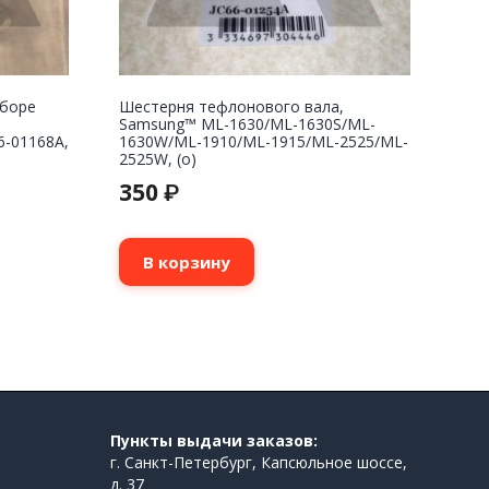
сборе
Шестерня тефлонового вала,
Samsung™ ML-1630/ML-1630S/ML-
6-01168A,
1630W/ML-1910/ML-1915/ML-2525/ML-
2525W, (о)
350
₽
В корзину
Пункты выдачи заказов:
г. Санкт-Петербург, Капсюльное шоссе,
д. 37