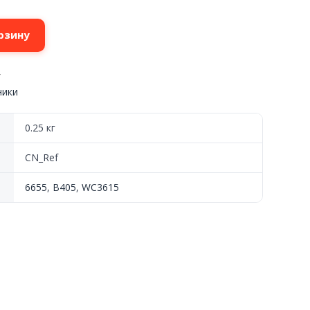
рзину
f
ники
0.25 кг
CN_Ref
6655
,
B405
,
WC3615