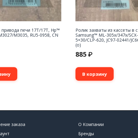
 привода печи 17T/17T, Hp™
Ролик захваты из кассеты в 
M3027/M3035, RU5-0958, CN
Samsung™ ML-305x/347x/SCX-
5×30/CLP-620, JC97-02441/JC6
(o)
885
₽
зину
В корзину
ение заказа
О Компании
аунт
Бренды