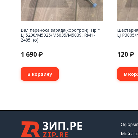
Вал переноса заряда(коротрон), Hp™
Шестерня
LJ 5200/M5025/M5035/M5039, RM1-
LJ P3005/
2485, (о)
1 690
120
₽
₽
В корзину
В кор
Оформл
Мой акк