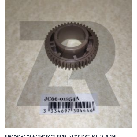
Шестерня тефлонового вала, Samsung™ ML-1630/ML-