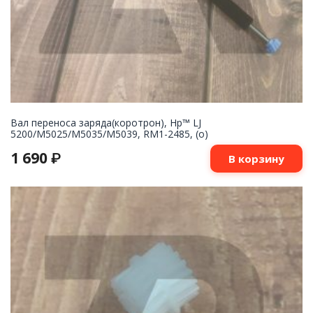
Вал переноса заряда(коротрон), Hp™ LJ
5200/M5025/M5035/M5039, RM1-2485, (о)
1 690
₽
В корзину