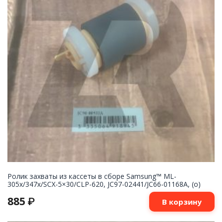
Ролик захваты из кассеты в сборе Samsung™ ML-
305x/347x/SCX-5×30/CLP-620, JC97-02441/JC66-01168A, (o)
885
₽
В корзину