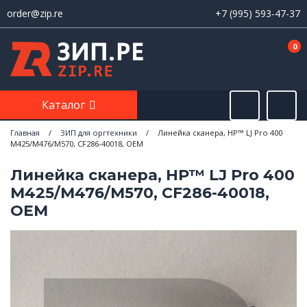
order@zip.re
+7 (995) 593-47-37
0
Каталог
Главная
/
ЗИП для оргтехники
/
Линейка сканера, HP™ LJ Pro 400
M425/M476/M570, CF286-40018, OEM
Линейка сканера, HP™ LJ Pro 400
M425/M476/M570, CF286-40018,
OEM