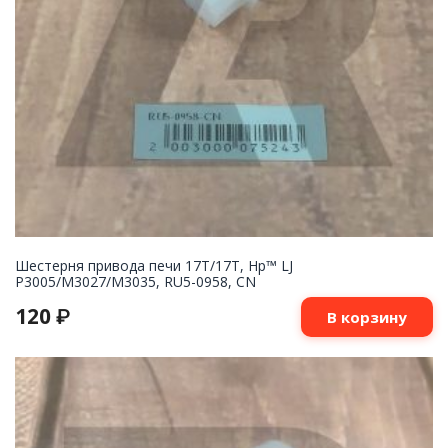
Шестерня привода печи 17T/17T, Hp™ LJ
P3005/M3027/M3035, RU5-0958, CN
120
₽
В корзину