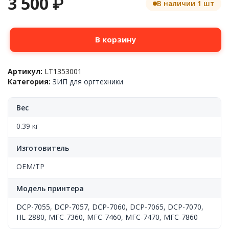
3 500
₽
В наличии 1 шт
Количество
В корзину
товара
Линейка
сканера
Артикул:
LT1353001
Brother™
Категория:
ЗИП для оргтехники
DCP-
7055/7060/MFC-
7360/7460/7860,
Вес
LT1353001,
OEM
0.39 кг
Изготовитель
OEM/TP
Модель принтера
DCP-7055
,
DCP-7057
,
DCP-7060
,
DCP-7065
,
DCP-7070
,
HL-2880
,
MFC-7360
,
MFC-7460
,
MFC-7470
,
MFC-7860