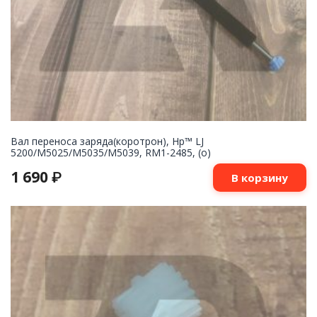
Вал переноса заряда(коротрон), Hp™ LJ
5200/M5025/M5035/M5039, RM1-2485, (о)
1 690
₽
В корзину