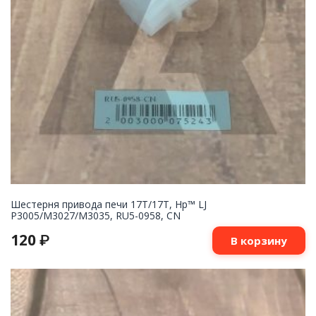
Шестерня привода печи 17T/17T, Hp™ LJ
P3005/M3027/M3035, RU5-0958, CN
120
₽
В корзину