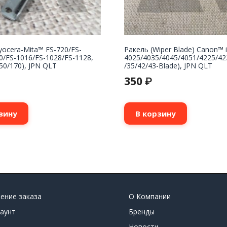
yocera-Mita™ FS-720/FS-
Ракель (Wiper Blade) Canon™ 
0/FS-1016/FS-1028/FS-1128,
4025/4035/4045/4051/4225/4
50/170), JPN QLT
/35/42/43-Blade), JPN QLT
350
₽
зину
В корзину
ение заказа
О Компании
аунт
Бренды
Новости