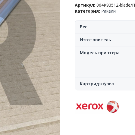
узла
Артикул:
064K93512-blade/I
ремня
Категория:
Ракели
переноса,Xerox™
VersaLink
SC2020/SC2021/C7000/
Вес
С7020,
115R00127-
Изготовитель
blade,
CN
Модель принтера
Картридж/узел