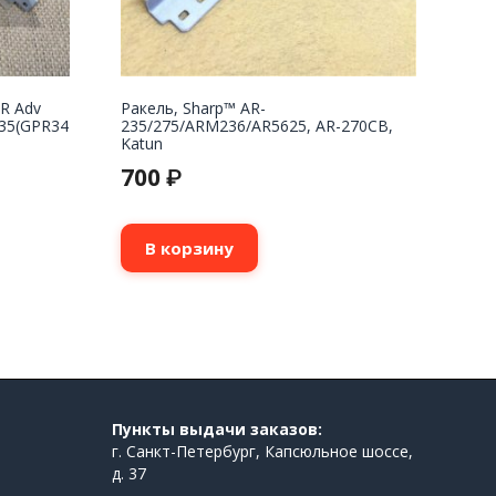
iR Adv
Ракель, Sharp™ AR-
235(GPR34
235/275/ARM236/AR5625, AR-270CB,
Katun
700
₽
В корзину
Пункты выдачи заказов:
г. Санкт-Петербург, Капсюльное шоссе,
д. 37