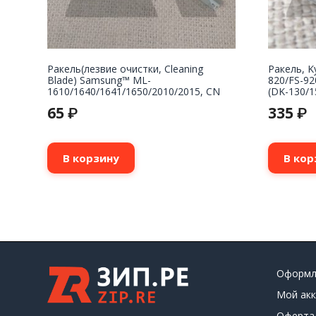
Ракель(лезвие очистки, Cleaning
Ракель, K
Blade) Samsung™ ML-
820/FS-92
1610/1640/1641/1650/2010/2015, CN
(DK-130/1
65
335
₽
₽
В корзину
В кор
Оформл
Мой акк
Оферта