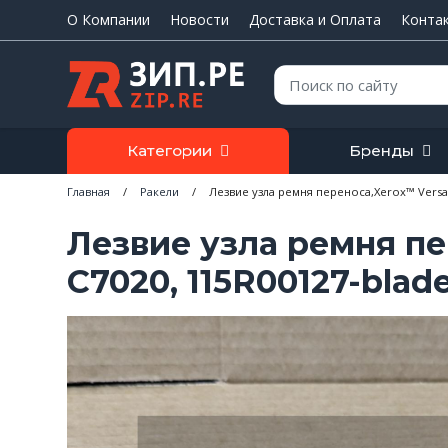
О Компании
Новости
Доставка и Оплата
Конта
Поиск:
Категории
Бренды
Главная
/
Ракели
/
Лезвие узла ремня переноса,Xerox™ VersaL
Лезвие узла ремня пе
С7020, 115R00127-blad