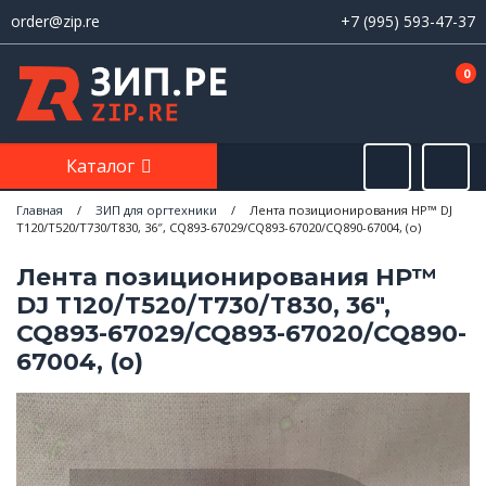
order@zip.re
+7 (995) 593-47-37
0
Каталог
Главная
/
ЗИП для оргтехники
/
Лента позиционирования HP™ DJ
T120/T520/T730/T830, 36″, CQ893-67029/CQ893-67020/CQ890-67004, (о)
Лента позиционирования HP™
DJ T120/T520/T730/T830, 36″,
CQ893-67029/CQ893-67020/CQ890-
67004, (о)