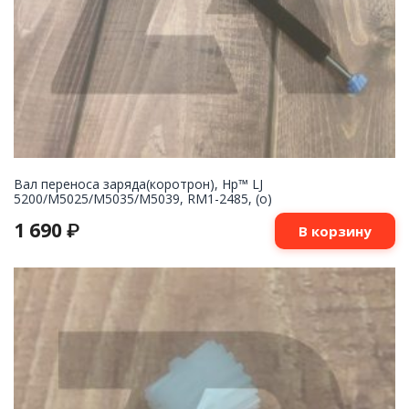
Вал переноса заряда(коротрон), Hp™ LJ
5200/M5025/M5035/M5039, RM1-2485, (о)
1 690
₽
В корзину