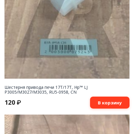
Шестерня привода печи 17T/17T, Hp™ LJ
P3005/M3027/M3035, RU5-0958, CN
120
₽
В корзину