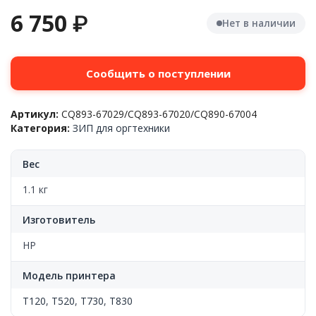
6 750
₽
Нет в наличии
Сообщить о поступлении
Артикул:
CQ893-67029/CQ893-67020/CQ890-67004
Категория:
ЗИП для оргтехники
Вес
1.1 кг
Изготовитель
HP
Модель принтера
T120
,
T520
,
T730
,
T830