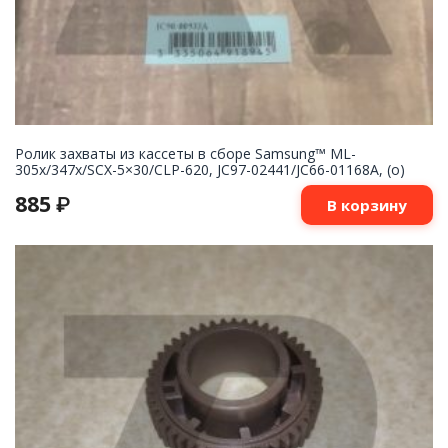
Ролик захваты из кассеты в сборе Samsung™ ML-
305x/347x/SCX-5×30/CLP-620, JC97-02441/JC66-01168A, (o)
885
₽
В корзину