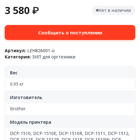
3 580
₽
Нет в наличии
Сообщить о поступлении
Артикул:
LEH826001-o
Категория:
ЗИП для оргтехники
Вес
0.95 кг
Изготовитель
Brother
Модель принтера
DCP-1510
,
DCP-1510E
,
DCP-1510R
,
DCP-1511
,
DCP-1512
,
DCP-1512E
,
DCP-1512R
,
DCP-1518
,
DCP-1610W
,
DCP-