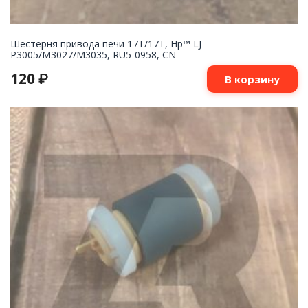
Шестерня привода печи 17T/17T, Hp™ LJ
P3005/M3027/M3035, RU5-0958, CN
120
₽
В корзину