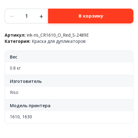
Количество
−
+
В корзину
товара
Краска
Riso™
Артикул:
ink-ris_CR1610_O_Red_S-2489E
СR
Категория:
Краска для дупликаторов
1610/1630
(о)
красная
Вес
800мл/
туба
0.8 кг
S-
2489E
Изготовитель
Riso
Модель принтера
1610
,
1630