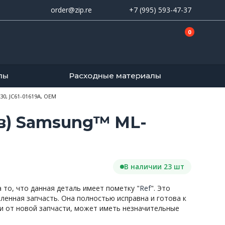
order@zip.re
+7 (995) 593-47-37
0
лы
Расходные материалы
30, JC61-01619A, OEM
ов) Samsung™ ML-
В наличии 23 шт
то, что данная деталь имеет пометку "
Ref
". Это
вленная запчасть. Она полностью исправна и готова к
и от новой запчасти, может иметь незначительные