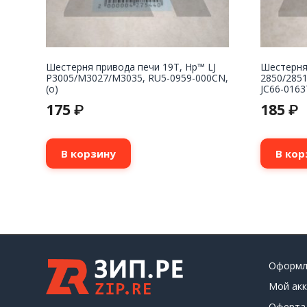
Шестерня привода печи 19T, Hp™ LJ
Шестерня
P3005/M3027/M3035, RU5-0959-000CN,
2850/2851
(о)
JC66-0163
175
185
₽
₽
В корзину
В кор
Оформл
Мой акк
Оферта