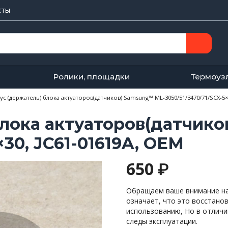
кты
Ролики, площадки
Термоуз
ус (держатель) блока актуаторов(датчиков) Samsung™ ML-3050/51/3470/71/SCX-5×
блока актуаторов(датчик
×30, JC61-01619A, OEM
650
₽
Обращаем ваше внимание на 
означает, что это восстано
использованию, Но в отличи
следы эксплуатации.