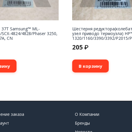
 37T Samsung™ ML-
Шестерня редуктора(колеба
/SCX-4824/4828/Phaser 3250,
узел приводо термоузла) HP™
7A, CN
1320/1160/3390/3392/P2015/P2
205
₽
зину
В корзину
ение заказа
О Компании
аунт
Бренды
Новости