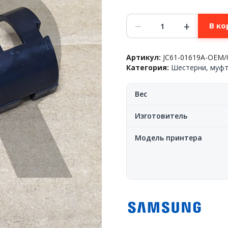
Количество
−
+
В ко
товара
Корпус
(держатель)
Артикул:
JC61-01619A-OEM
блока
Категория:
Шестерни, муфт
актуаторов(датчиков)
Samsung™
ML-
Вес
3050/51/3470/71/SCX-
5x30,
Изготовитель
JC61-
01619A,
Модель принтера
OEM