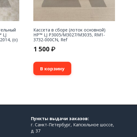
тельный
Кассета в сборе (лоток основной)
 LJ
HP™ LJ P3005/M3027/M3035, RM1-
014, (о)
3732-000CN, Ref
1 500
₽
В корзину
Пункты выдачи заказов:
г. Санкт-Петербург, Капсюльное шоссе,
д. 37