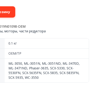
рзину
/019N01098-OEM
ы, моторы, части редуктора
0.1 кг
OEM/TP
ML-3050
,
ML-3051N
,
ML-3051ND
,
ML-3470D
,
ML-3471ND
,
Phaser-3635
,
SCX-5330
,
SCX-
5530FN
,
SCX-5635FN
,
SCX-5835
,
SCX-5835FN
,
SCX-5935
,
WC-3550