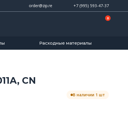
order@zip.re
+7 (995) 593-47-37
0
лы
Расходные материалы
011A, CN
В наличии 1 шт