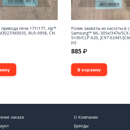
 привода печи 17T/17T, Hp™
Ролик захваты из кассеты в 
M3027/M3035, RU5-0958, CN
Samsung™ ML-305x/347x/SCX-
5×30/CLP-620, JC97-02441/JC6
(o)
885
₽
зину
В корзину
ение заказа
О Компании
аунт
Бренды