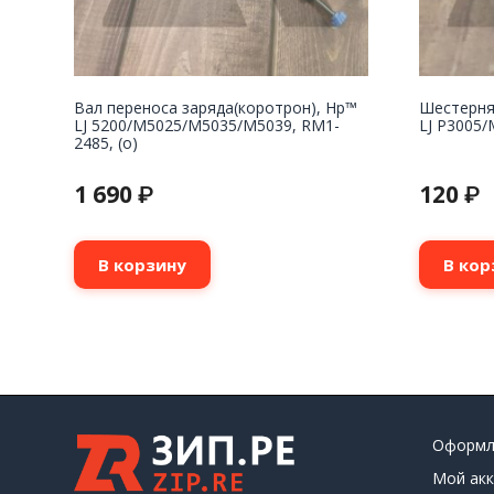
Вал переноса заряда(коротрон), Hp™
Шестерня
LJ 5200/M5025/M5035/M5039, RM1-
LJ P3005/
2485, (о)
1 690
120
₽
₽
В корзину
В кор
Оформл
Мой акк