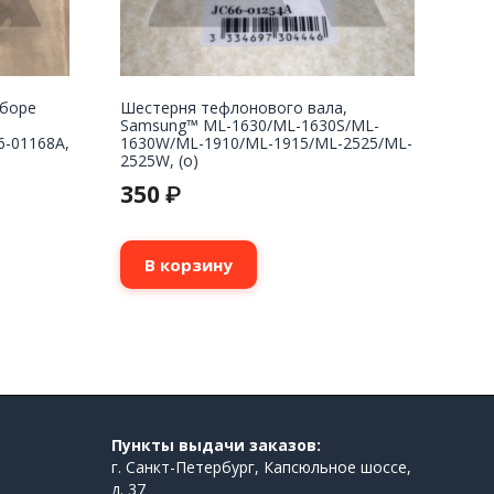
сборе
Шестерня тефлонового вала,
Samsung™ ML-1630/ML-1630S/ML-
6-01168A,
1630W/ML-1910/ML-1915/ML-2525/ML-
2525W, (о)
350
₽
В корзину
Пункты выдачи заказов:
г. Санкт-Петербург, Капсюльное шоссе,
д. 37