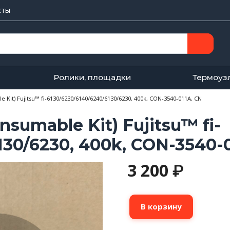
кты
Ролики, площадки
Термоуз
it) Fujitsu™ fi-6130/6230/6140/6240/6130/6230, 400k, CON-3540-011A, CN
umable Kit) Fujitsu™ fi-
130/6230, 400k, CON-3540-
3 200
₽
Количество
В корзину
товара
Комплект
роликов(Consumable