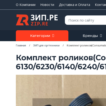
О Компании
Новости
Доставка и Оплата
Конта
Поиск:
Категории
Бренды
Главная
/
ЗИП для оргтехники
/
Комплект роликов(Consumable K
Комплект роликов(Cons
6130/6230/6140/6240/6