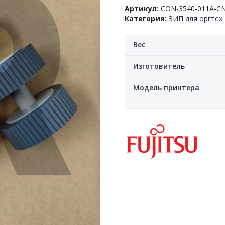
Артикул:
CON-3540-011A-C
Kit)
Категория:
ЗИП для оргтех
Fujitsu™
fi-
6130/6230/6140/6240/6130/62
Вес
400k,
CON-
Изготовитель
3540-
011A,
Модель принтера
CN