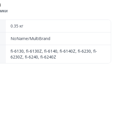
N
ники
30,
0.35 кг
NoName/MultiBrand
fi-6130
,
fi-6130Z
,
fi-6140
,
fi-6140Z
,
fi-6230
,
fi-
6230Z
,
fi-6240
,
fi-6240Z