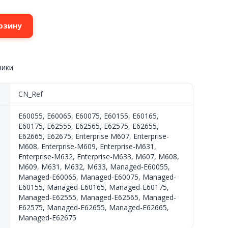
рзину
ники
CN_Ref
E60055
,
E60065
,
E60075
,
E60155
,
E60165
,
E60175
,
E62555
,
E62565
,
E62575
,
E62655
,
E62665
,
E62675
,
Enterprise M607
,
Enterprise-
M608
,
Enterprise-M609
,
Enterprise-M631
,
Enterprise-M632
,
Enterprise-M633
,
M607
,
M608
,
M609
,
M631
,
M632
,
M633
,
Managed-E60055
,
Managed-E60065
,
Managed-E60075
,
Managed-
E60155
,
Managed-E60165
,
Managed-E60175
,
Managed-E62555
,
Managed-E62565
,
Managed-
E62575
,
Managed-E62655
,
Managed-E62665
,
Managed-E62675