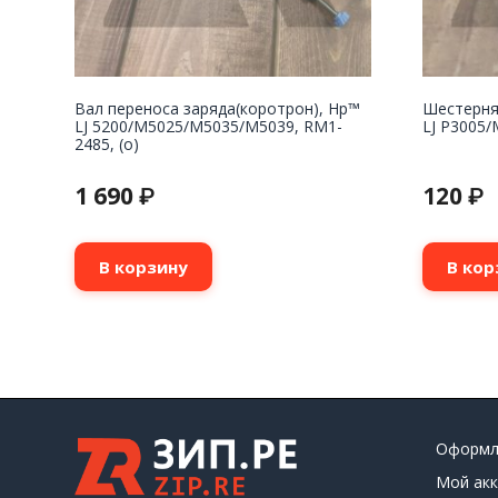
Вал переноса заряда(коротрон), Hp™
Шестерня
LJ 5200/M5025/M5035/M5039, RM1-
LJ P3005/
2485, (о)
1 690
120
₽
₽
В корзину
В кор
Оформл
Мой акк