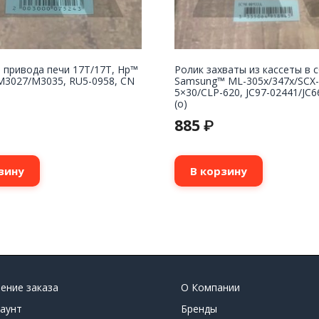
 привода печи 17T/17T, Hp™
Ролик захваты из кассеты в 
M3027/M3035, RU5-0958, CN
Samsung™ ML-305x/347x/SCX-
5×30/CLP-620, JC97-02441/JC6
(o)
885
₽
зину
В корзину
ение заказа
О Компании
аунт
Бренды