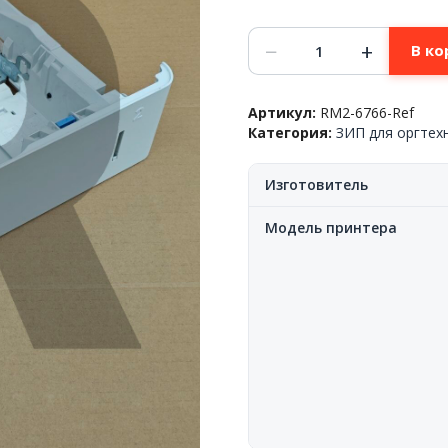
Количество
−
+
В ко
товара
Кассета
на
Артикул:
RM2-6766-Ref
550
Категория:
ЗИП для оргтех
листов,
в
сборе(лоток
Изготовитель
основной)
HP™
Модель принтера
Enterprise
M607/M608/M609/MFP
M631,
RM2-
6766,
Ref