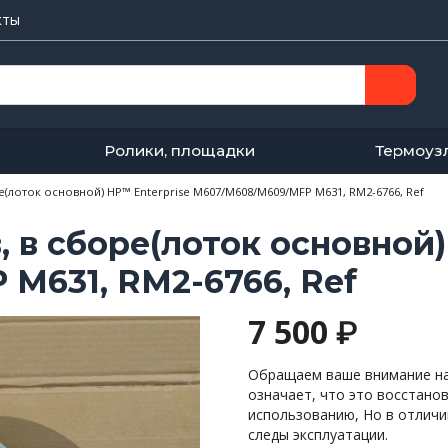
кты
Ролики, площадки
Термоуз
ре(лоток основной) HP™ Enterprise M607/M608/M609/MFP M631, RM2-6766, Ref
, в сборе(лоток основной)
M631, RM2-6766, Ref
7 500
₽
Обращаем ваше внимание на 
означает, что это восстано
использованию, Но в отличи
следы эксплуатации.