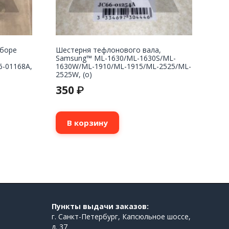
сборе
Шестерня тефлонового вала,
Samsung™ ML-1630/ML-1630S/ML-
6-01168A,
1630W/ML-1910/ML-1915/ML-2525/ML-
2525W, (о)
350
₽
В корзину
Пункты выдачи заказов:
г. Санкт-Петербург, Капсюльное шоссе,
д. 37