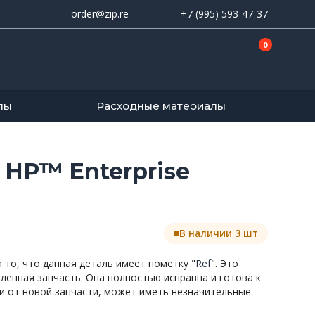
order@zip.re
+7 (995) 593-47-37
0
лы
Расходные материалы
 HP™ Enterprise
В наличии 3 шт
то, что данная деталь имеет пометку "
Ref
". Это
вленная запчасть. Она полностью исправна и готова к
и от новой запчасти, может иметь незначительные