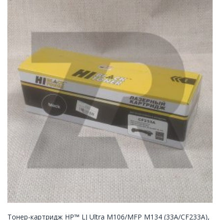
Тонер-картридж HP™ LJ Ultra M106/MFP M134 (33A/CF233A),