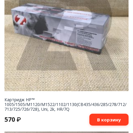
Картридж НР™
1005/1505/M1120/M1522/1102/1130(CB435/436/285/278/712/
713/725/726/728), Uni, 2k, HR/7Q
570
₽
В корзину