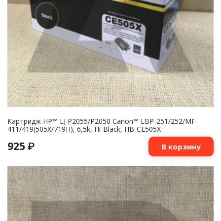
Картридж НР™ LJ P2055/P2050 Canon™ LBP-251/252/MF-
411/419(505X/719H), 6,5k, Hi-Black, HB-CE505X
925
₽
В корзину