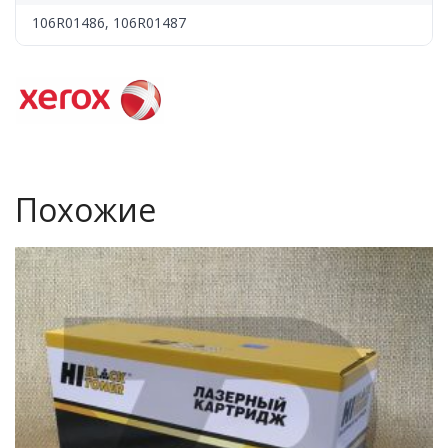
106R01486, 106R01487
Похожие