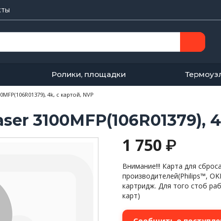
кты
Ролики, площадки
Термоуз
MFP(106R01379), 4k, с картой, NVP
er 3100MFP(106R01379), 4
1 750
₽
Внимание!!! Карта для сброс
производителей(Philips™, OK
картридж. Для того стоб ра
карт)
Сообщить о поступле