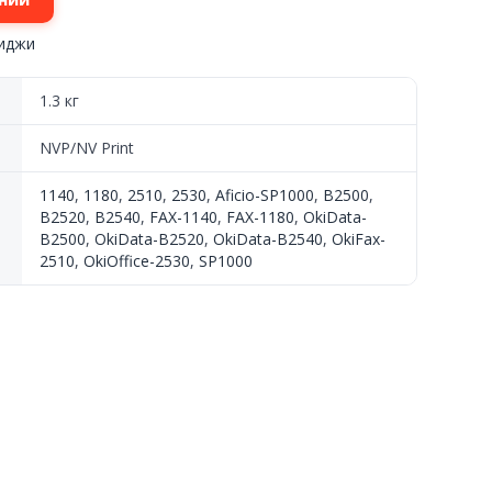
риджи
1.3 кг
NVP/NV Print
1140
,
1180
,
2510
,
2530
,
Aficio-SP1000
,
B2500
,
B2520
,
B2540
,
FAX-1140
,
FAX-1180
,
OkiData-
B2500
,
OkiData-B2520
,
OkiData-B2540
,
OkiFax-
2510
,
OkiOffice-2530
,
SP1000