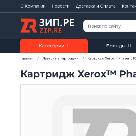
О Компании
Новости
Доставка и Оплата
Конта
Поиск:
Категории
Бренды
Главная
/
Лазерные картриджи
/
Картридж Xerox™ Phaser 3100
Картридж Xerox™ Phas