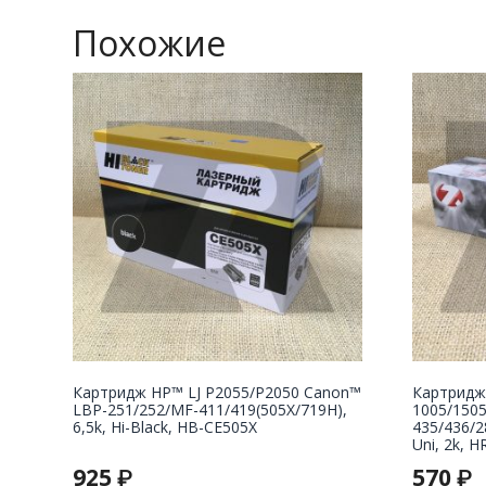
Похожие
Картридж НР™ LJ P2055/P2050 Canon™
Картридж
LBP-251/252/MF-411/419(505X/719H),
1005/150
6,5k, Hi-Black, HB-CE505X
435/436/2
Uni, 2k, H
925
570
₽
₽