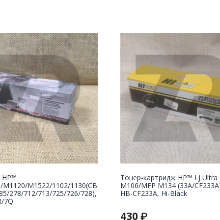
 НР™
Тонер-картридж HP™ LJ Ultra
5/M1120/M1522/1102/1130(CB
M106/MFP M134 (33A/CF233A),
85/278/712/713/725/726/728),
HB-CF233A, Hi-Black
R/7Q
430
₽