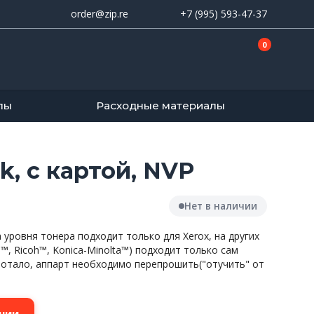
order@zip.re
+7 (995) 593-47-37
0
лы
Расходные материалы
k, с картой, NVP
Нет в наличии
а уровня тонера подходит только для Xerox, на других
I™, Ricoh™, Konica-Minolta™) подходит только сам
ботало, аппарт необходимо перепрошить("отучить" от
нии