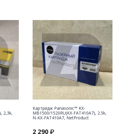
Картридж Panasonic™ KX-
 2,3k,
MB1500/1520RU(KX-FAT410A7), 2.5k,
N-KX-FAT410A7, NetProduct
2 290
₽