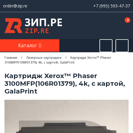
order@zip.re
+7 (995) 593-47-37
0
Каталог
Главная
/
Лазерные картриджи
/
Картридж Xerox™ Phaser
3100MFP(106R01379), 4k, с картой, GalaPrint
Картридж Xerox™ Phaser
3100MFP(106R01379), 4k, с картой,
GalaPrint