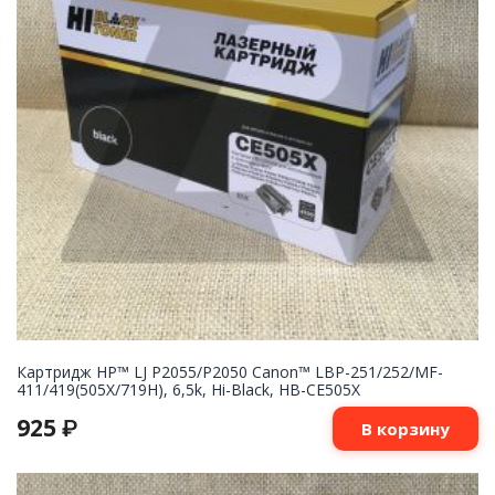
Картридж НР™ LJ P2055/P2050 Canon™ LBP-251/252/MF-
411/419(505X/719H), 6,5k, Hi-Black, HB-CE505X
925
₽
В корзину