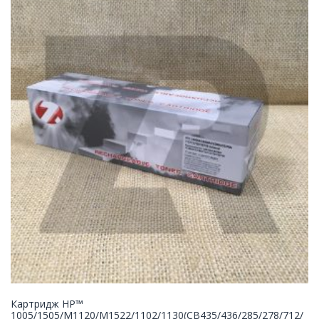
Картридж НР™
1005/1505/M1120/M1522/1102/1130(CB435/436/285/278/712/