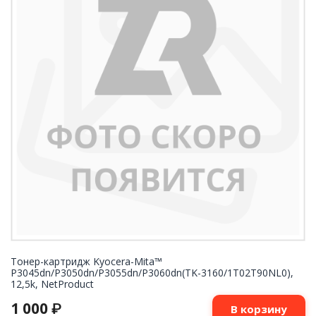
Тонер-картридж Kyocera-Mita™
P3045dn/P3050dn/P3055dn/P3060dn(TK-3160/1T02T90NL0),
12,5k, NetProduct
1 000
₽
В корзину