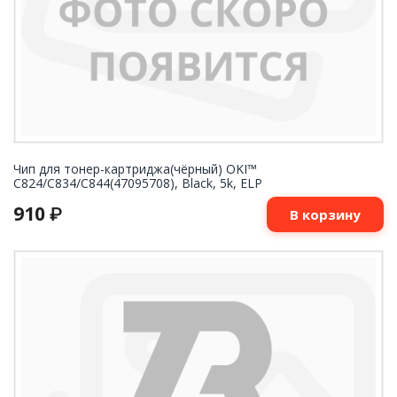
Чип для тонер-картриджа(чёрный) OKI™
C824/C834/C844(47095708), Black, 5k, ELP
910
₽
В корзину