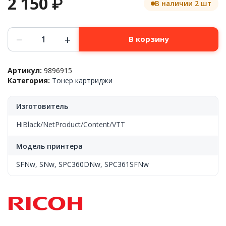
2 150
₽
В наличии 2 шт
Количество
−
+
В корзину
товара
Картридж
Ricoh™
Артикул:
9896915
SPC360BK
Категория:
Тонер картриджи
для
SPC360DNw/SFNw/SNw/SPC361SFNw,
Black,
Изготовитель
7K,
HiBlack
HiBlack/NetProduct/Content/VTT
9896915
Модель принтера
SFNw
,
SNw
,
SPC360DNw
,
SPC361SFNw