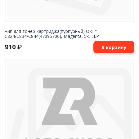
Чип для тонер-картриджа(пурпурный) OKI™
C824/C834/C844(47095706), Magenta, 5k, ELP
910
₽
В корзину