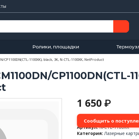
кты
Ролики, площадки
Термоуз
CP1100DN(CTL-1100XK), black, 3K, N-CTL-1100XK, NetProduct
100DN/CP1100DN(CTL-1100X
ct
1 650
₽
Сообщить о поступле
Артикул:
N-CTL-1100XK
Категория:
Лазерные карт