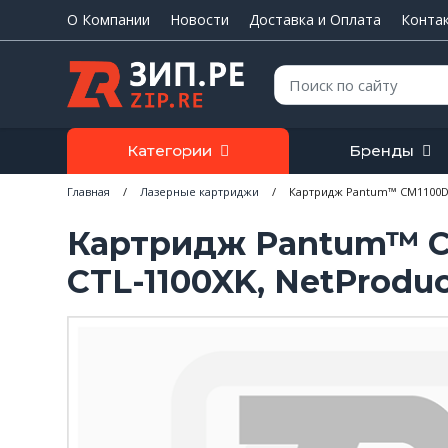
О Компании
Новости
Доставка и Оплата
Конта
Поиск:
Категории
Бренды
Главная
/
Лазерные картриджи
/
Картридж Pantum™ CM1100DN/
Картридж Pantum™ CM1
CTL-1100XK, NetProdu