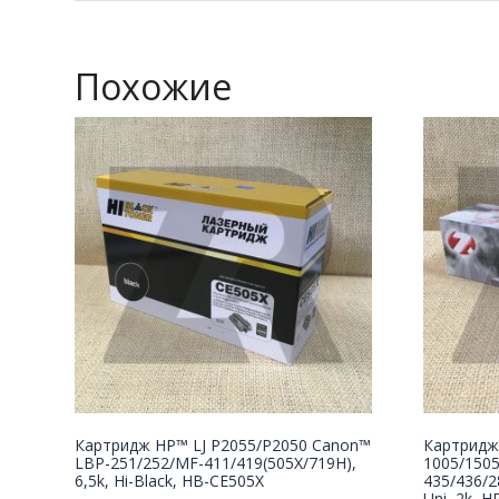
Похожие
Картридж НР™ LJ P2055/P2050 Canon™
Картридж
LBP-251/252/MF-411/419(505X/719H),
1005/150
6,5k, Hi-Black, HB-CE505X
435/436/2
Uni, 2k, H