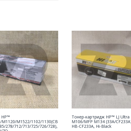
 НР™
Тонер-картридж HP™ LJ Ultra
5/M1120/M1522/1102/1130(CB
M106/MFP M134 (33A/CF233A),
85/278/712/713/725/726/728),
HB-CF233A, Hi-Black
R/7Q