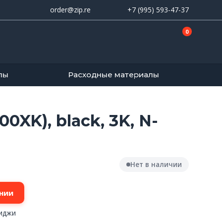
order@zip.re
+7 (995) 593-47-37
0
лы
Расходные материалы
K), black, 3K, N-
Нет в наличии
нии
риджи