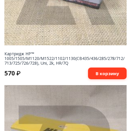
Картридж НР™
1005/1505/M1120/M1522/1102/1130(CB435/436/285/278/712/
713/725/726/728), Uni, 2k, HR/7Q
570
₽
В корзину