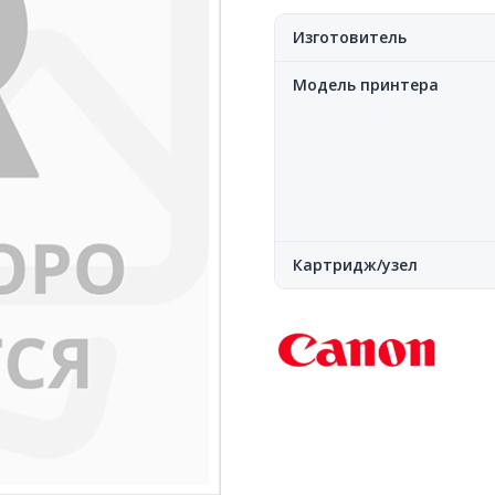
Изготовитель
Модель принтера
Картридж/узел