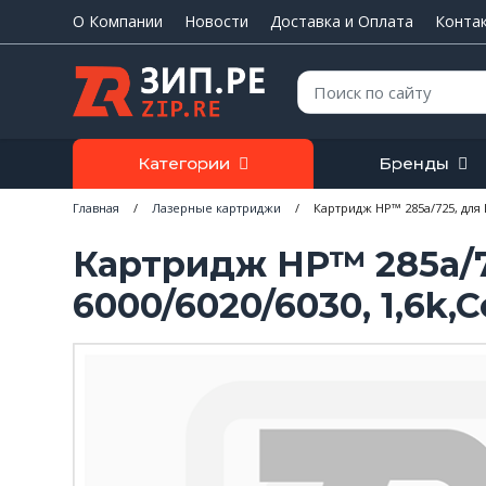
О Компании
Новости
Доставка и Оплата
Конта
Поиск:
Категории
Бренды
Главная
/
Лазерные картриджи
/
Картридж НР™ 285a/725, для L
Картридж НР™ 285a/725
6000/6020/6030, 1,6k,C