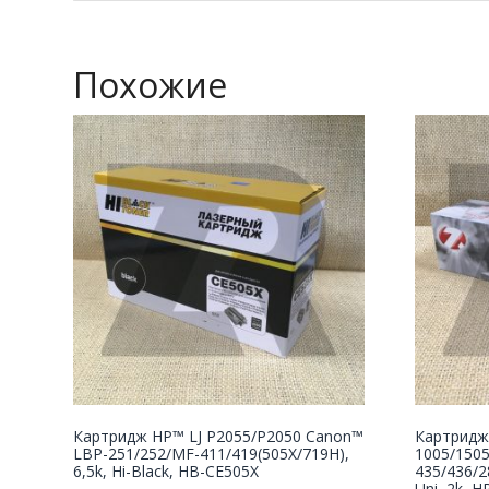
Похожие
Картридж НР™ LJ P2055/P2050 Canon™
Картридж
LBP-251/252/MF-411/419(505X/719H),
1005/150
6,5k, Hi-Black, HB-CE505X
435/436/2
Uni, 2k, H