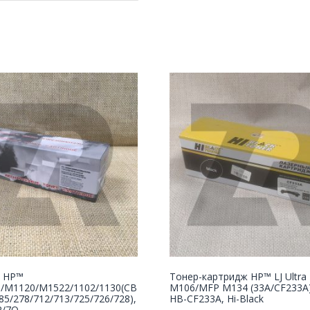
 НР™
Тонер-картридж HP™ LJ Ultra
5/M1120/M1522/1102/1130(CB
M106/MFP M134 (33A/CF233A),
85/278/712/713/725/726/728),
HB-CF233A, Hi-Black
R/7Q