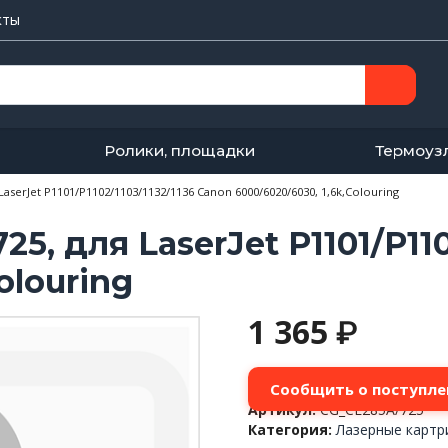
кты
Ролики, площадки
Термоуз
aserJet P1101/P1102/1103/1132/1136 Canon 6000/6020/6030, 1,6k,Colouring
, для LaserJet P1101/P110
olouring
1 365
₽
Сообщить о поступле
Артикул:
CG_CE285A/725
Категория:
Лазерные карт