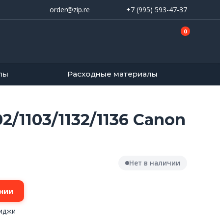
order@zip.re
+7 (995) 593-47-37
0
лы
Расходные материалы
2/1103/1132/1136 Canon
Нет в наличии
нии
риджи