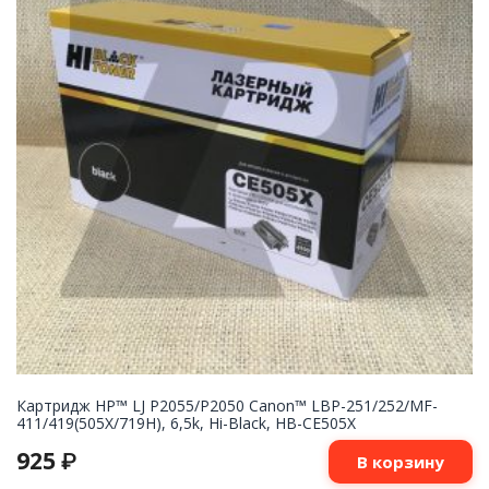
Картридж НР™ LJ P2055/P2050 Canon™ LBP-251/252/MF-
411/419(505X/719H), 6,5k, Hi-Black, HB-CE505X
925
₽
В корзину