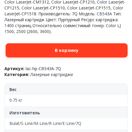
Color
LaserJet-CM1312,
Color
LaserJet-CP1210,
Color
LaserJet-
CP1215,
Color
LaserJet-CP1510,
Color
LaserJet-CP1515,
Color
LaserJet-CP1518. Производитель: 7Q Модель:
CB543A
Тип:
Лазерный картридж Цвет: Пурпурный Ресурс картриджа:
1400
страниц Относительно совместимый тонер:
Color
LJ
1500
,
2500
(
2600
,
3600
).
Количество
В корзину
товара
Картридж
HP™
Артикул:
lac-hp-CB543A-7Q
CLJ
Категория:
Лазерные картриджи
CP1210/15/1510/15/18/20/25/CM1312/1410/M251/276(CB543A/C
Magenta,
7Q
Вес
0.75 кг
Изготовитель
Bulat/S-Line/M-Line/R-Line/E-Line/7Q