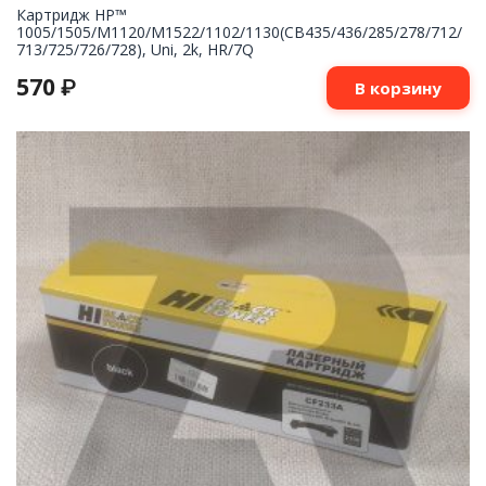
Картридж НР™
1005/1505/M1120/M1522/1102/1130(CB435/436/285/278/712/
713/725/726/728), Uni, 2k, HR/7Q
570
₽
В корзину