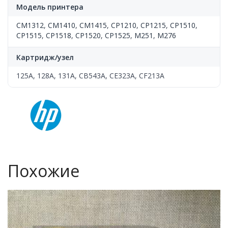
Модель принтера
CM1312
,
CM1410
,
CM1415
,
CP1210
,
CP1215
,
CP1510
,
CP1515
,
CP1518
,
CP1520
,
CP1525
,
M251
,
M276
Картридж/узел
125A, 128A, 131A, CB543A, CE323A, CF213A
Похожие