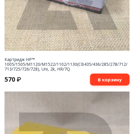
Картридж НР™
1005/1505/M1120/M1522/1102/1130(CB435/436/285/278/712/
713/725/726/728), Uni, 2k, HR/7Q
570
₽
В корзину