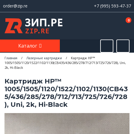
order@zip.re
+7 (995) 593-47-37
0
Каталог
Главная
/
Лазерные картриджи
/
Картридж НР™
1005/1505/1120/1522/1102/1130(CB435/436/285/278/712/713/725/726/728), Uni,
2k, Hi-Black
Картридж НР™
1005/1505/1120/1522/1102/1130(CB43
5/436/285/278/712/713/725/726/728
), Uni, 2k, Hi-Black