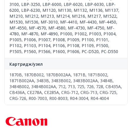
3100
,
LBP-3250
,
LBP-6000
,
LBP-6020
,
LBP-6030
,
LBP-
6200
,
LBP-6230
,
M1120
,
M1130
,
M1132
,
M1136
,
M1137
,
M1210
,
M1212
,
M1213
,
M1214
,
M1216
,
M1217
,
M1522
,
M1530
,
M1536
,
MF-3010
,
MF-4410
,
MF-4430
,
MF-4450
,
MF-4550
,
MF-4570
,
MF-4580
,
MF-4730
,
MF-4750
,
MF-
4780
,
MF-4870
,
MF-4890
,
P1000
,
P1002
,
P1003
,
P1004
,
P1005
,
P1006
,
P1007
,
P1008
,
P1009
,
P1100
,
P1101
,
P1102
,
P1103
,
P1104
,
P1106
,
P1108
,
P1109
,
P1500
,
P1505
,
P1560
,
P1566
,
P1600
,
P1606
,
PC-D520
,
PC-D550
Картридж/узел
1870B, 1870B002, 1870B002AA, 1871B, 1871B002,
1871B002AA, 3483B, 3483B002, 3483B002AA, 3484B,
3484B002, 3484B002AA, 712, 713, 725, 726, 728, CB435A,
CB436A, CE278A, CE285A, CRG-712, CRG-713, CRG-725,
CRG-726, R00-7003, R00-8003, R04-3004, R04-4004