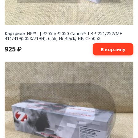
Картридж НР™ LJ P2055/P2050 Canon™ LBP-251/252/MF-
411/419(505X/719H), 6,5k, Hi-Black, HB-CE505X
925
₽
В корзину