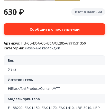
630
₽
Нет в наличии
Сообщить о поступлении
Артикул:
HB-CB435A/CB436A/CE285A/991531350
Категория:
Лазерные картриджи
Вес
0.8 кг
Изготовитель
HiBlack/NetProduct/Content/VTT
Модель принтера
F-158200
,
FAX-L150
,
FAX-L170
,
FAX-L410
,
LBP-3010
,
LBP-