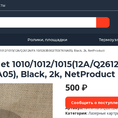
кты
Ролики, площадки
Термоуз
012/1015(12A/Q2612A/FX-10/0263B002/703/7616A05), Black, 2k, NetProduct
t 1010/1012/1015(12A/Q261
05), Black, 2k, NetProduct
500
₽
Сообщить о поступле
Артикул:
N-FX-10/9/Q2612A
Категория:
Лазерные карт