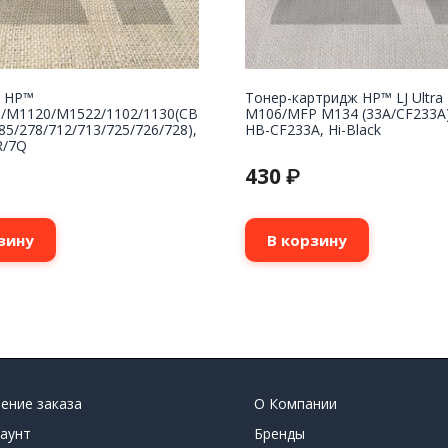
 НР™
Тонер-картридж HP™ LJ Ultra
5/M1120/M1522/1102/1130(CB
M106/MFP M134 (33A/CF233A),
85/278/712/713/725/726/728),
HB-CF233A, Hi-Black
R/7Q
430
₽
зину
В корзину
ение заказа
О Компании
аунт
Бренды