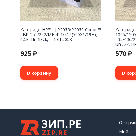
Картридж НР™ LJ P2055/P2050 Canon™
Картридж
LBP-251/252/MF-411/419(505X/719H),
1005/150
6,5k, Hi-Black, HB-CE505X
435/436/2
Uni, 2k, H
925
570
₽
₽
В корзину
В кор
Оформл
Мой акк