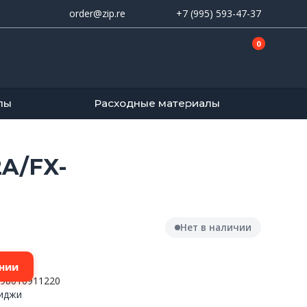
order@zip.re
+7 (995) 593-47-37
0
лы
Расходные материалы
2A/FX-
Нет в наличии
нии
/98010911220
риджи