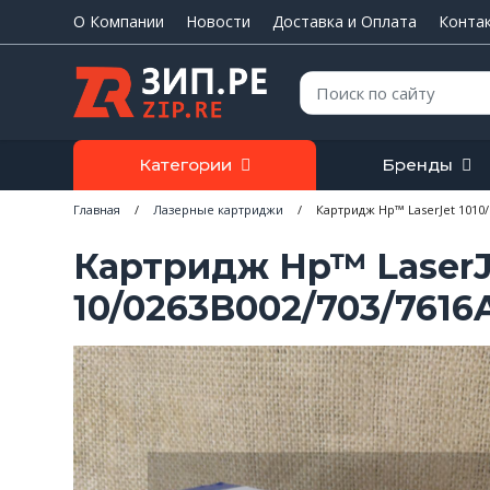
О Компании
Новости
Доставка и Оплата
Конта
Поиск:
Категории
Бренды
Главная
/
Лазерные картриджи
/
Картридж Нp™ LaserJet 1010/1
Картридж Нp™ LaserJe
10/0263B002/703/7616A