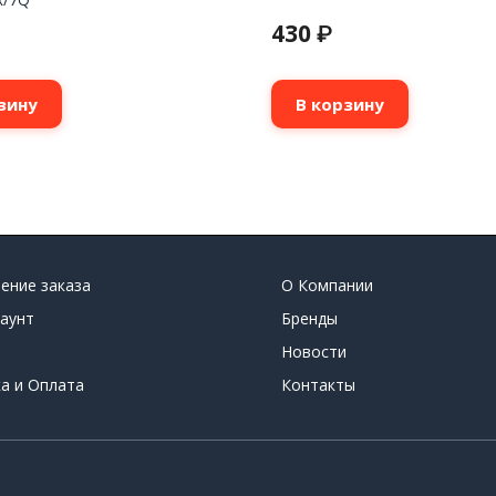
430
₽
зину
В корзину
ение заказа
О Компании
аунт
Бренды
Новости
а и Оплата
Контакты