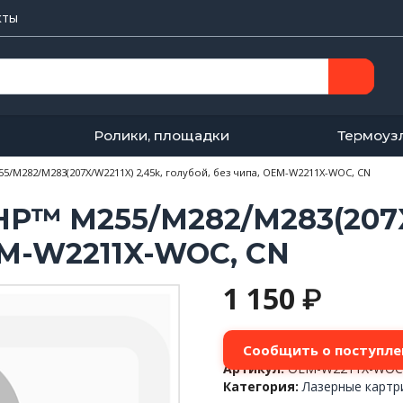
кты
Ролики, площадки
Термоуз
/M282/M283(207X/W2211X) 2,45k, голубой, без чипа, OEM-W2211X-WOC, CN
P™ M255/M282/M283(207X/
EM-W2211X-WOC, CN
1 150
₽
Сообщить о поступле
Артикул:
OEM-W2211X-WO
Категория:
Лазерные карт