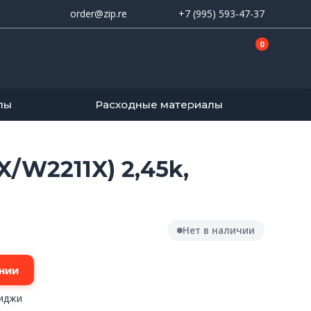
order@zip.re
+7 (995) 593-47-37
0
лы
Расходные материалы
W2211X) 2,45k,
Нет в наличии
нии
C
риджи