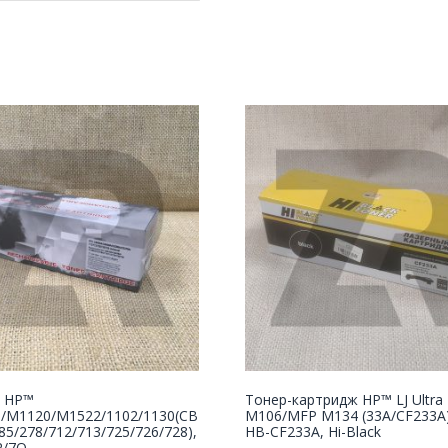
 НР™
Тонер-картридж HP™ LJ Ultra
5/M1120/M1522/1102/1130(CB
M106/MFP M134 (33A/CF233A),
85/278/712/713/725/726/728),
HB-CF233A, Hi-Black
R/7Q