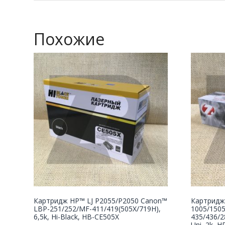
Похожие
Картридж НР™ LJ P2055/P2050 Canon™
Картридж
LBP-251/252/MF-411/419(505X/719H),
1005/150
6,5k, Hi-Black, HB-CE505X
435/436/2
Uni, 2k, H