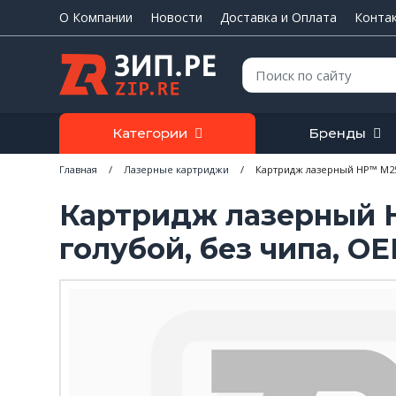
О Компании
Новости
Доставка и Оплата
Конта
Поиск:
Категории
Бренды
Главная
/
Лазерные картриджи
/
Картридж лазерный HP™ M255
Картридж лазерный H
голубой, без чипа, O