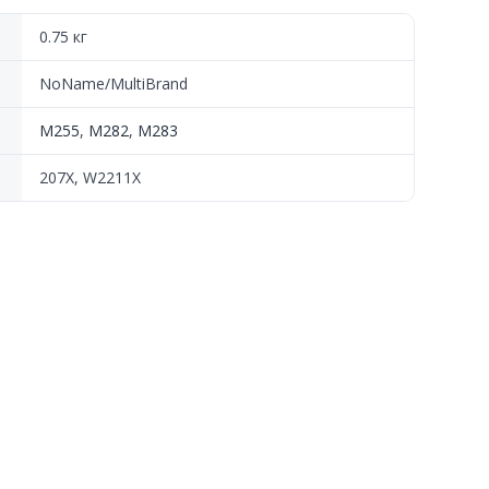
0.75 кг
NoName/MultiBrand
M255
,
M282
,
M283
207X, W2211X