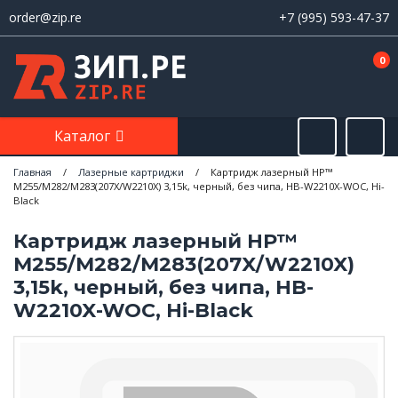
order@zip.re
+7 (995) 593-47-37
0
Каталог
Главная
/
Лазерные картриджи
/
Картридж лазерный HP™
M255/M282/M283(207X/W2210X) 3,15k, черный, без чипа, HB-W2210X-WOC, Hi-
Black
Картридж лазерный HP™
M255/M282/M283(207X/W2210X)
3,15k, черный, без чипа, HB-
W2210X-WOC, Hi-Black