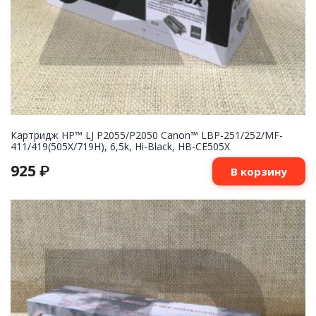
Картридж НР™ LJ P2055/P2050 Canon™ LBP-251/252/MF-
411/419(505X/719H), 6,5k, Hi-Black, HB-CE505X
925
₽
В корзину