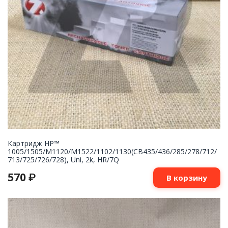
Картридж НР™
1005/1505/M1120/M1522/1102/1130(CB435/436/285/278/712/
713/725/726/728), Uni, 2k, HR/7Q
570
₽
В корзину