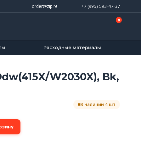
order@zip.re
+7 (995) 593-47-37
0
лы
Расходные материалы
dw(415X/W2030X), Bk,
В наличии 4 шт
рзину