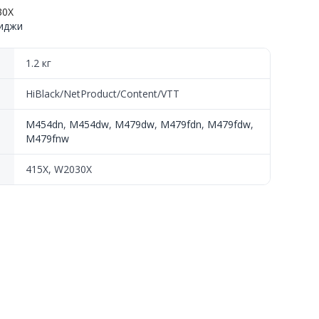
30X
риджи
X),
1.2 кг
HiBlack/NetProduct/Content/VTT
M454dn
,
M454dw
,
M479dw
,
M479fdn
,
M479fdw
,
M479fnw
415X, W2030X