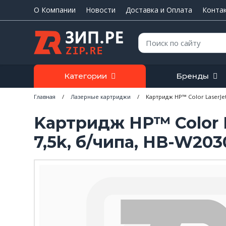
О Компании
Новости
Доставка и Оплата
Конта
Поиск:
Категории
Бренды
Главная
/
Лазерные картриджи
/
Kартридж HP™ Color LaserJet
Kартридж HP™ Color 
7,5k, б/чипа, HB-W203