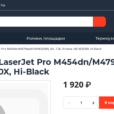
кты
Ролики, площадки
Термоуз
 Pro M454dn/M479dw(415X/W2030X), Bk, 7,5k, б/чипа, HB-W2030X, Hi-Black
LaserJet Pro M454dn/M479
0X, Hi-Black
1 920
₽
Количество
−
+
В ко
товара
Kартридж