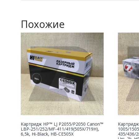
Похожие
Картридж НР™ LJ P2055/P2050 Canon™
Картридж
LBP-251/252/MF-411/419(505X/719H),
1005/150
6,5k, Hi-Black, HB-CE505X
435/436/2
Uni, 2k, H