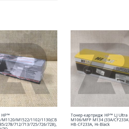
 НР™
Тонер-картридж HP™ LJ Ultra
5/M1120/M1522/1102/1130(CB
M106/MFP M134 (33A/CF233A),
85/278/712/713/725/726/728),
HB-CF233A, Hi-Black
R/7Q