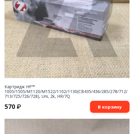
Картридж НР™
1005/1505/M1120/M1522/1102/1130(CB435/436/285/278/712/
713/725/726/728), Uni, 2k, HR/7Q
570
₽
В корзину