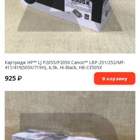
Картридж НР™ LJ P2055/P2050 Canon™ LBP-251/252/MF-
411/419(505X/719H), 6,5k, Hi-Black, HB-CE505X
925
₽
В корзину