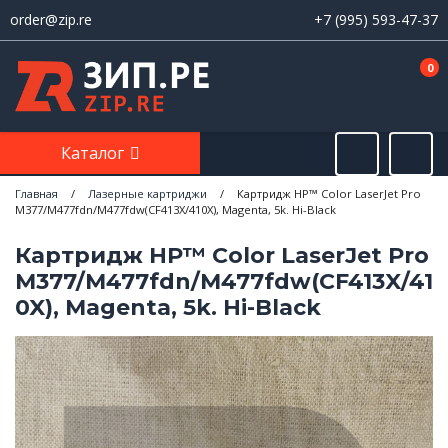
order@zip.re
+7 (995) 593-47-37
0
Каталог
Главная
/
Лазерные картриджи
/
Картридж HP™ Color LaserJet Pro
M377/M477fdn/M477fdw(CF413X/410X), Magenta, 5k. Hi-Black
Картридж HP™ Color LaserJet Pro
M377/M477fdn/M477fdw(CF413X/41
0X), Magenta, 5k. Hi-Black