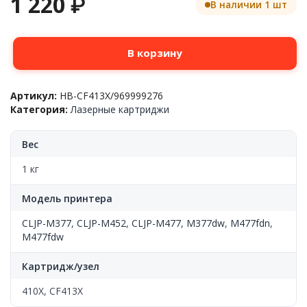
1 220
₽
В наличии 1 шт
Количество
В корзину
товара
Картридж
HP™
Артикул:
HB-CF413X/969999276
Color
Категория:
Лазерные картриджи
LaserJet
Pro
M377/M477fdn/M477fdw(CF413X/410X),
Вес
Magenta,
5k.
1 кг
Hi-
Black
Модель принтера
CLJP-M377
,
CLJP-M452
,
CLJP-M477
,
M377dw
,
M477fdn
,
M477fdw
Картридж/узел
410X, CF413X