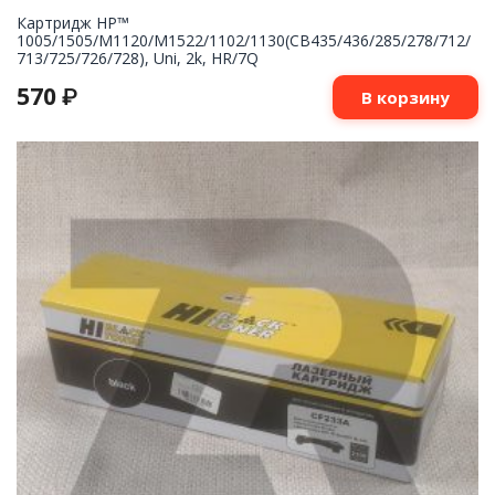
Картридж НР™
1005/1505/M1120/M1522/1102/1130(CB435/436/285/278/712/
713/725/726/728), Uni, 2k, HR/7Q
570
₽
В корзину