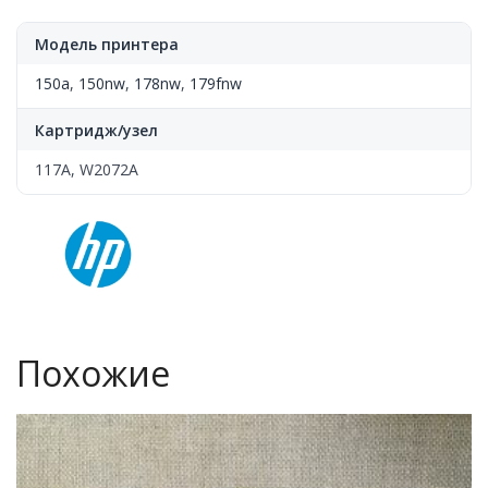
Модель принтера
150a
,
150nw
,
178nw
,
179fnw
Картридж/узел
117A, W2072A
Похожие