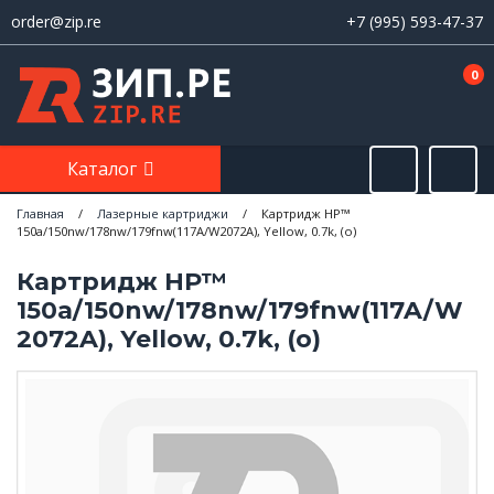
order@zip.re
+7 (995) 593-47-37
0
Каталог
Главная
/
Лазерные картриджи
/
Картридж HP™
150a/150nw/178nw/179fnw(117A/W2072A), Yellow, 0.7k, (o)
Картридж HP™
150a/150nw/178nw/179fnw(117A/W
2072A), Yellow, 0.7k, (o)