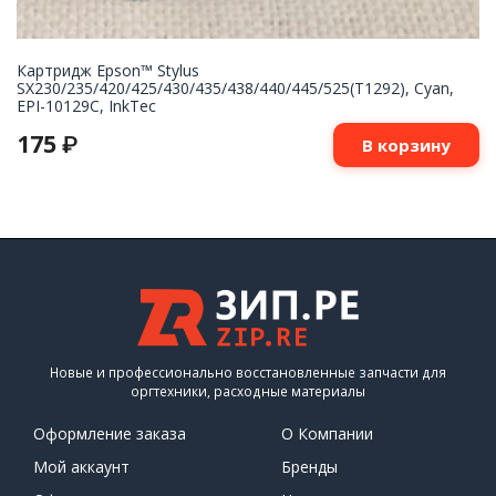
Картридж Epson™ Stylus
SX230/235/420/425/430/435/438/440/445/525(T1292), Cyan,
EPI-10129C, InkTec
175
₽
В корзину
Новые и профессионально восстановленные запчасти для
оргтехники, расходные материалы
Оформление заказа
О Компании
Мой аккаунт
Бренды