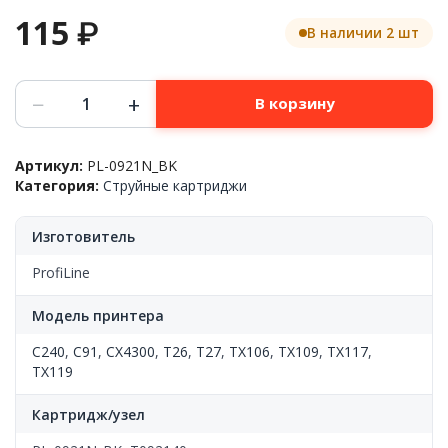
115
₽
В наличии 2 шт
Количество
−
+
В корзину
товара
Картридж
Epson™
Артикул:
PL-0921N_BK
Stylus
Категория:
Струйные картриджи
T26/T27/C91/TX106/TX117/TX119/C240/CX4300(T092140/PL-
0921N_BK),
Black,
Изготовитель
PL
ProfiLine
Модель принтера
C240
,
C91
,
CX4300
,
T26
,
T27
,
TX106
,
TX109
,
TX117
,
TX119
Картридж/узел