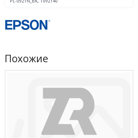
PL-0921N_BK, T092140
Похожие