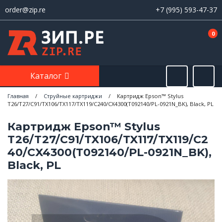
order@zip.re
+7 (995) 593-47-37
0
Каталог
Главная
/
Струйные картриджи
/
Картридж Epson™ Stylus
T26/T27/C91/TX106/TX117/TX119/C240/CX4300(T092140/PL-0921N_BK), Black, PL
Картридж Epson™ Stylus
T26/T27/C91/TX106/TX117/TX119/C2
40/CX4300(T092140/PL-0921N_BK),
Black, PL