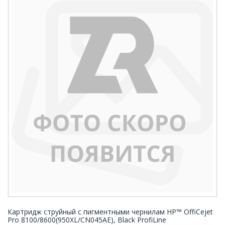
Картридж струйный с пигментными чернилам HP™ OffiCejet
Pro 8100/8600(950XL/CN045AE), Black ProfiLine