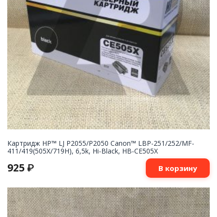
Картридж НР™ LJ P2055/P2050 Canon™ LBP-251/252/MF-
411/419(505X/719H), 6,5k, Hi-Black, HB-CE505X
925
₽
В корзину