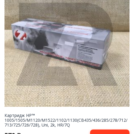
Картридж НР™
1005/1505/M1120/M1522/1102/1130(CB435/436/285/278/712/
713/725/726/728), Uni, 2k, HR/7Q