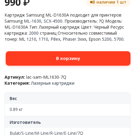
990
₽
В наличии 1 шт
Картридж Samsung ML-D1630A подходит для принтеров
Samsung
ML-1630
,
SCX-4500
. Производитель: ?Q Модель:
ML-D1630A Тип: Лазерный картридж Цвет: Черный Ресурс
картриджа:
2000
страниц Относительно совместимый
тонер: ML
1210
,
1710
,
P8ex
,
Phaser
3xxx, Epson
5200
,
5700
.
Количество
В корзину
товара
Картридж
для
Артикул:
lac-sam-ML1630-7Q
Samsung™
Категория:
Лазерные картриджи
ML-
1630/SCX
4500(ML-
Вес
D1630A),
Black,
0.89 кг
2k,
7Q
Изготовитель
Bulat/S-Line/M-Line/R-Line/E-Line/7Q