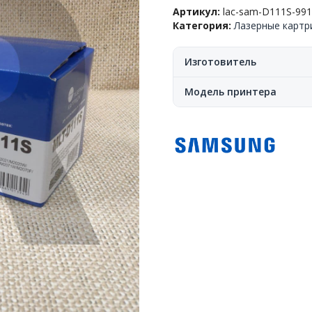
для
Артикул:
lac-sam-D111S-99
Samsung™
Категория:
Лазерные карт
M2020/2022/2070(MLT-
D111S),
1k,
Изготовитель
новая
версия
Модель принтера
чипа,
NetProduct