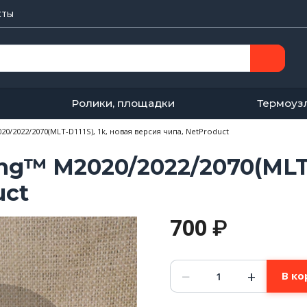
кты
Ролики, площадки
Термоуз
0/2022/2070(MLT-D111S), 1k, новая версия чипа, NetProduct
™ M2020/2022/2070(MLT-D1
uct
700
₽
Количество
−
+
В ко
товара
Картридж