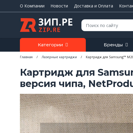
О Компании
Новости
Доставка и Оплата
Конта
Поиск:
Категории
Бренды
Главная
/
Лазерные картриджи
/
Картридж для Samsung™ M202
Картридж для Samsung
версия чипа, NetProd