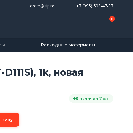
order@zip.re
+7 (995) 593-47-37
0
лы
Расходные материалы
11S), 1k, новая
В наличии 7 шт
рзину