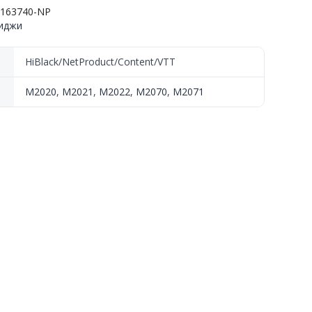
1163740-NP
риджи
HiBlack/NetProduct/Content/VTT
M2020
,
M2021
,
M2022
,
M2070
,
M2071