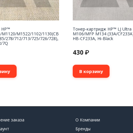
 НР™
Тонер-картридж HP™ LJ Ultra
5/M1120/M1522/1102/1130(CB
M106/MFP M134 (33A/CF233A),
85/278/712/713/725/726/728),
HB-CF233A, Hi-Black
R/7Q
430
₽
зину
В корзину
ение заказа
О Компании
аунт
Бренды