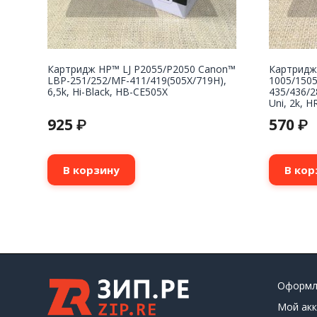
Картридж НР™ LJ P2055/P2050 Canon™
Картридж
LBP-251/252/MF-411/419(505X/719H),
1005/150
6,5k, Hi-Black, HB-CE505X
435/436/2
Uni, 2k, H
925
570
₽
₽
В корзину
В кор
Оформл
Мой акк