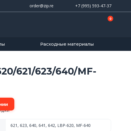
order@zip.re
+7 (995) 593-47-37
0
лы
Расходные материалы
20/621/623/640/MF-
нии
риджи
621
,
623
,
640
,
641
,
642
,
LBP-620
,
MF-640