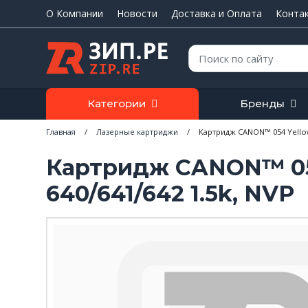
О Компании
Новости
Доставка и Оплата
Конта
Поиск:
Категории
Бренды
Главная
/
Лазерные картриджи
/
Картридж CANON™ 054 Yellow 
Картридж CANON™ 054
640/641/642 1.5k, NVP