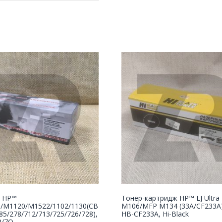
 НР™
Тонер-картридж HP™ LJ Ultra
5/M1120/M1522/1102/1130(CB
M106/MFP M134 (33A/CF233A),
85/278/712/713/725/726/728),
HB-CF233A, Hi-Black
R/7Q