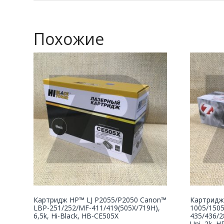
Похожие
Картридж НР™ LJ P2055/P2050 Canon™
Картридж
LBP-251/252/MF-411/419(505X/719H),
1005/150
6,5k, Hi-Black, HB-CE505X
435/436/2
Uni, 2k, H