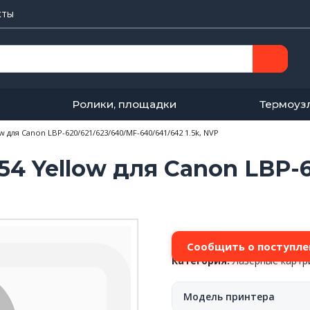
кты
Ролики, площадки
Термоуз
для Canon LBP-620/621/623/640/MF-640/641/642 1.5k, NVP
 Yellow для Canon LBP-6
Сообщить о поступле
Категория:
Лазерные карт
Модель принтера