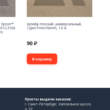
 Epson™
Шлейф плоский, универсальный,
101/L3106
12pin/1mm/50mm, 1.0 A
o)
90
₽
В корзину
Пункты выдачи заказов:
г. Санкт-Петербург, Капсюльное шоссе,
д. 37