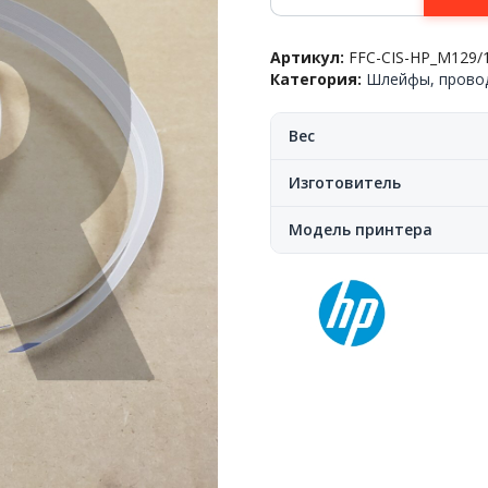
Кабель(шлейф)
сканирующей
Артикул:
FFC-CIS-HP_M129/
линейки
Категория:
Шлейфы, провод
HP™
LaserJet
Pro
Вес
M129/130/132/134/203/227/2
11+6pin,
Изготовитель
66cm,
JPN
Модель принтера