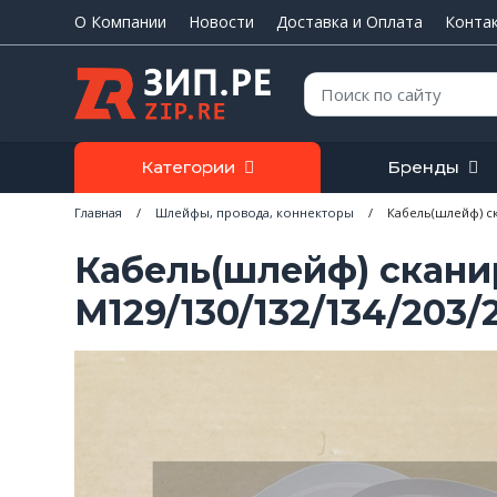
О Компании
Новости
Доставка и Оплата
Конта
Поиск:
Категории
Бренды
Главная
/
Шлейфы, провода, коннекторы
/
Кабель(шлейф) ск
Кабель(шлейф) скани
M129/130/132/134/203/2