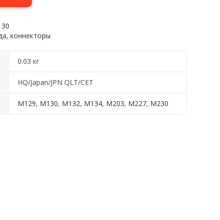
130
а, коннекторы
0.03 кг
30,
HQ/Japan/JPN QLT/CET
M129
,
M130
,
M132
,
M134
,
M203
,
M227
,
M230