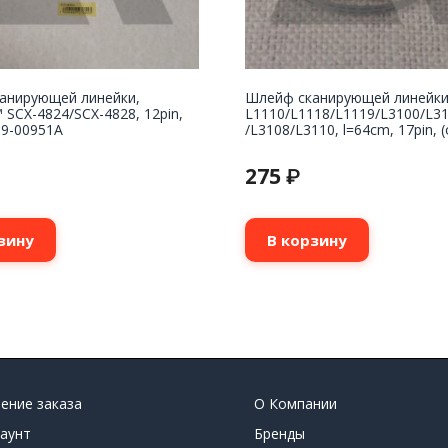
анирующей линейки,
Шлейф сканирующей линейки
SCX-4824/SCX-4828, 12pin,
L1110/L1118/L1119/L3100/L3
39-00951A
/L3108/L3110, l=64cm, 17pin, (
275
₽
зину
В корзину
ение заказа
О Компании
аунт
Бренды