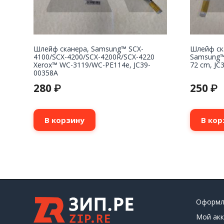
Шлейф сканера, Samsung™ SCX-
Шлейф ск
4100/SCX-4200/SCX-4200R/SCX-4220
Samsung™ 
Xerox™ WC-3119/WC-PE114e, JC39-
72 cm, JC
00358A
280
250
₽
₽
В корзину
В кор
Оформл
Мой акк