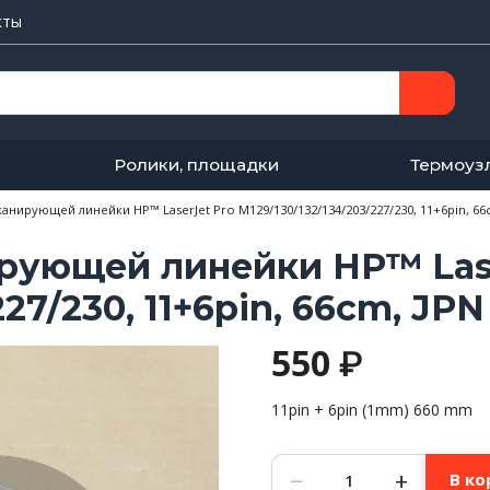
кты
Ролики, площадки
Термоуз
анирующей линейки HP™ LaserJet Pro M129/130/132/134/203/227/230, 11+6pin, 66
рующей линейки HP™ Lase
27/230, 11+6pin, 66cm, JPN
550
₽
11pin + 6pin (1mm) 660 mm
Количество
−
+
В ко
товара