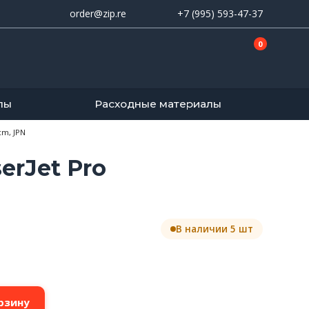
order@zip.re
+7 (995) 593-47-37
0
лы
Расходные материалы
cm, JPN
rJet Pro
В наличии 5 шт
рзину