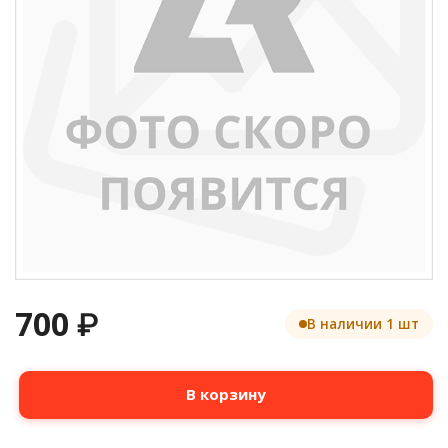
700
₽
В наличии 1 шт
Количество
В корзину
товара
Электролитический
конденсатор