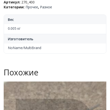
Артикул:
270_400
270
Категории:
Прочее
,
Разное
мкф,
400V,
105°С
Вес
0.005 кг
Изготовитель
NoName/MultiBrand
Похожие