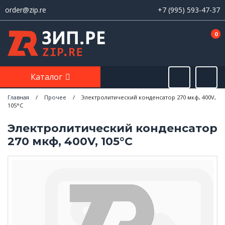
order@zip.re
+7 (995) 593-47-37
0
Каталог
Главная
/
Прочее
/
Электролитический конденсатор 270 мкф, 400V,
105°С
Электролитический конденсатор
270 мкф, 400V, 105°С