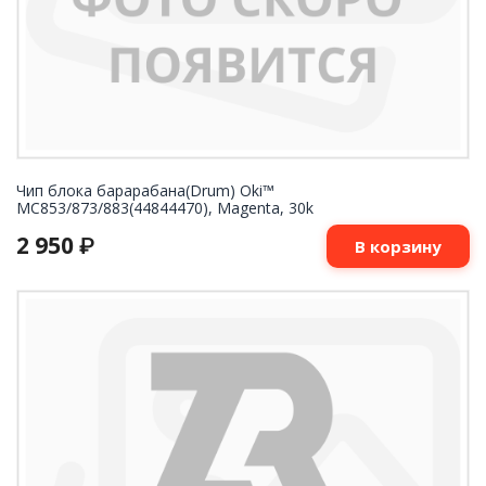
Чип блока барарабана(Drum) Oki™
MC853/873/883(44844470), Magenta, 30k
2 950
₽
В корзину