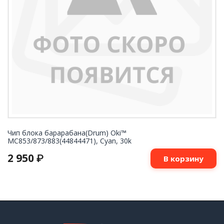
Чип блока барарабана(Drum) Oki™
MC853/873/883(44844471), Cyan, 30k
2 950
₽
В корзину