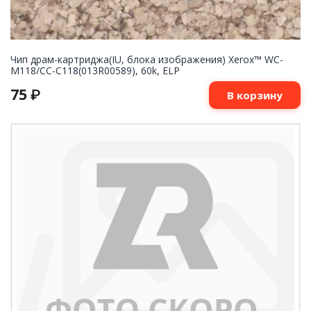
Чип драм-картриджа(IU, блока изображения) Xerox™ WC-
M118/СС-С118(013R00589), 60k, ELP
75
₽
В корзину