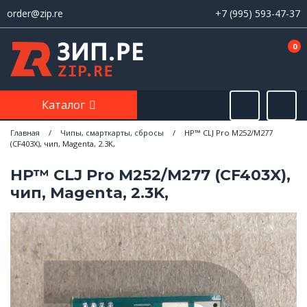
order@zip.re
+7 (995) 593-47-37
0
Каталог
Главная
/
Чипы, смарткарты, сбросы
/
HP™ CLJ Pro M252/M277
(CF403X), чип, Magenta, 2.3K,
HP™ CLJ Pro M252/M277 (CF403X),
чип, Magenta, 2.3K,