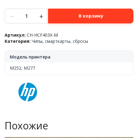
Количество
−
+
В корзину
товара
HP™
CLJ
Артикул:
CH-HCF403X-M
Pro
Категория:
Чипы, смарткарты, сбросы
M252/M277
(CF403X),
чип,
Модель принтера
Magenta,
2.3K,
M252
,
M277
Похожие