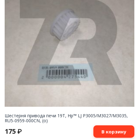
Шестерня привода печи 19T, Hp™ LJ P3005/M3027/M3035,
RU5-0959-000CN, (о)
175
₽
В корзину