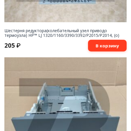
Шестерня редуктора(колебательный узел приводо
термоузла) HP™ LJ 1320/1160/3390/3392/P2015/P2014, (о)
205
₽
В корзину