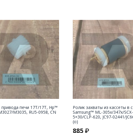
 привода печи 17T/17T, Hp™
Ролик захваты из кассеты в 
M3027/M3035, RU5-0958, CN
Samsung™ ML-305x/347x/SCX-
5×30/CLP-620, JC97-02441/JC6
(o)
885
₽