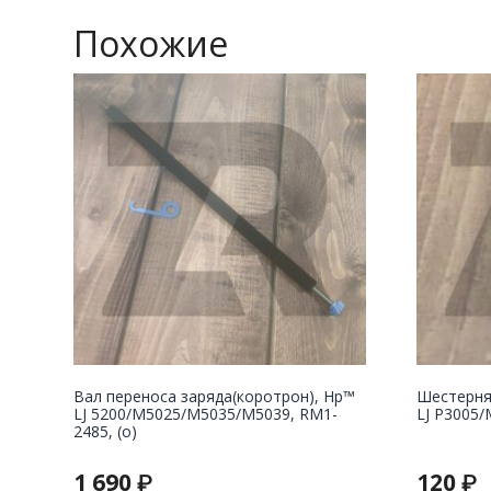
Похожие
Вал переноса заряда(коротрон), Hp™
Шестерня
LJ 5200/M5025/M5035/M5039, RM1-
LJ P3005/
2485, (о)
1 690
120
₽
₽