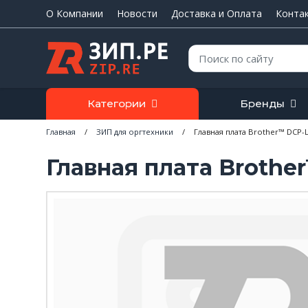
О Компании
Новости
Доставка и Оплата
Конта
Поиск:
Категории
Бренды
Главная
/
ЗИП для оргтехники
/
Главная плата Brother™ DCP-L
Главная плата Brothe