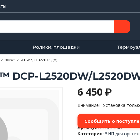
кты
Ролики, площадки
Термоуз
2520DW/L2520DWR, LT3221001, (о)
r™ DCP-L2520DW/L2520DWR,
6 450
₽
Внимание!!! Установка толь
Сообщить о поступле
Артикул:
LT3221001
Категория:
ЗИП для оргтех