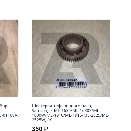
сборе
Шестерня тефлонового вала,
Samsung™ ML-1630/ML-1630S/ML-
6-01168A,
1630W/ML-1910/ML-1915/ML-2525/ML-
2525W, (о)
350
₽