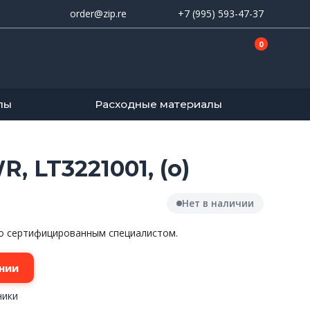
order@zip.re
+7 (995) 593-47-37
0
лы
Расходные материалы
 LT3221001, (о)
Нет в наличии
ко сертифицированным специалистом.
нии
ники