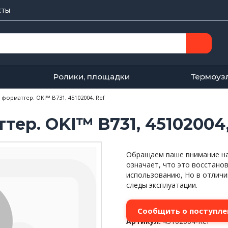
кты
Ролики, площадки
Термоуз
, форматтер. OKI™ B731, 45102004, Ref
тер. OKI™ B731, 45102004,
Обращаем ваше внимание на 
означает, что это восстано
использованию, Но в отличи
следы эксплуатации.
Сообщить о поступле
Артикул:
45102004-Ref