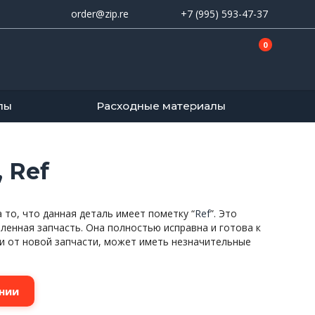
order@zip.re
+7 (995) 593-47-37
0
лы
Расходные материалы
 Ref
то, что данная деталь имеет пометку “
Ref
”. Это
вленная запчасть. Она полностью исправна и готова к
и от новой запчасти, может иметь незначительные
нии