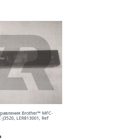
правления Brother™ MFC-
-J3520, LER813001, Ref
₽