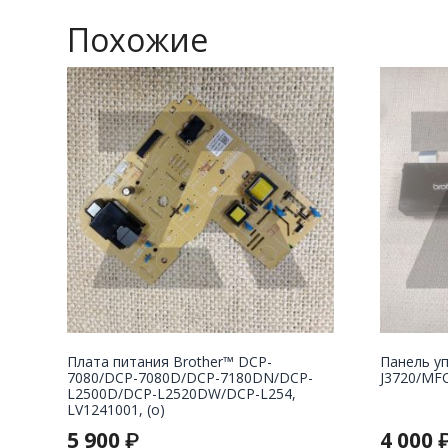
Похожие
Плата питания Brother™ DCP-
Панель у
7080/DCP-7080D/DCP-7180DN/DCP-
J3720/MFC
L2500D/DCP-L2520DW/DCP-L254,
LV1241001, (o)
5 900
4 000
₽