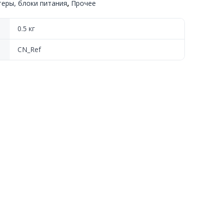
еры, блоки питания
,
Прочее
0.5 кг
CN_Ref