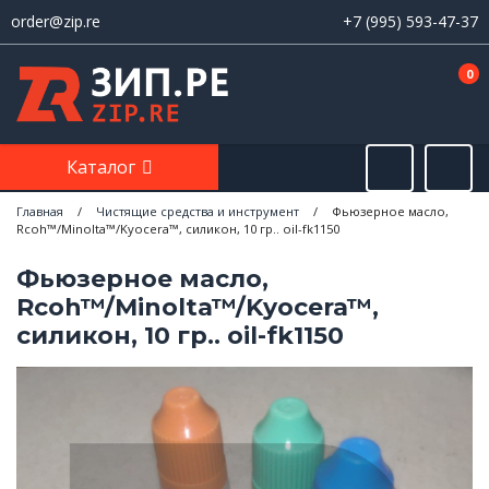
order@zip.re
+7 (995) 593-47-37
0
Каталог
Главная
/
Чистящие средства и инструмент
/
Фьюзерное масло,
Rcoh™/Minolta™/Kyocera™, силикон, 10 гр.. oil-fk1150
Фьюзерное масло,
Rcoh™/Minolta™/Kyocera™,
силикон, 10 гр.. oil-fk1150