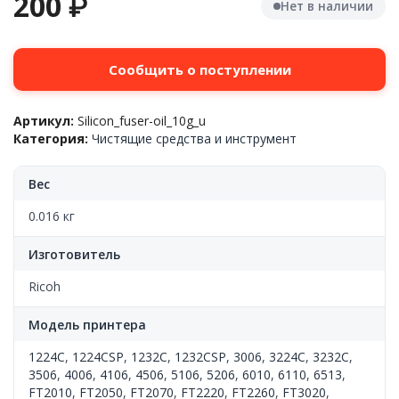
200
₽
Нет в наличии
Сообщить о поступлении
Артикул:
Silicon_fuser-oil_10g_u
Категория:
Чистящие средства и инструмент
Вес
0.016 кг
Изготовитель
Ricoh
Модель принтера
1224C
,
1224CSP
,
1232C
,
1232CSP
,
3006
,
3224C
,
3232C
,
3506
,
4006
,
4106
,
4506
,
5106
,
5206
,
6010
,
6110
,
6513
,
FT2010
,
FT2050
,
FT2070
,
FT2220
,
FT2260
,
FT3020
,