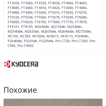
FT3050
,
FT3060
,
FT3320
,
FT4030
,
FT4060
,
FT4065
,
FT4085
,
FT4400
,
FT4410
,
FT4420
,
FT4430
,
FT4460
,
FT4480
,
FT4490
,
FT5000
,
FT5010
,
FT5050
,
FT5070
,
FT5520
,
FT5540
,
FT5560
,
FT5570
,
FT5590
,
FT6080
,
FT6085
,
FT6620
,
FT6750
,
FT7060
,
FT7770
,
FT7870
,
FT9101
,
FT9105
,
M2040dn
,
M2135dn
,
M2540dn
,
M2540dw
,
M2635dn
,
M2635dw
,
M2640idw
,
M2735dw
,
NC100
,
NC305
,
NC5006
,
NC8015
,
NC8115
,
P2040dn
,
P2040dw
,
P2235dn
,
P2235dw
,
Pro-C720
,
Pro-C720S
,
Pro-
C900
,
Pro-C900S
Похожие