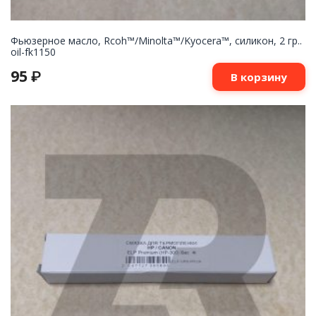
Фьюзерное масло, Rcoh™/Minolta™/Kyocera™, силикон, 2 гр..
oil-fk1150
95
₽
В корзину