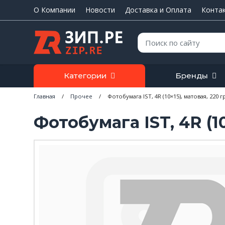
О Компании
Новости
Доставка и Оплата
Конта
Поиск:
Категории
Бренды
Главная
/
Прочее
/
Фотобумага IST, 4R (10×15), матовая, 220 гр
Фотобумага IST, 4R (10