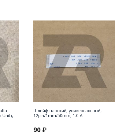
lfa
Шлейф плоский, универсальный,
Unit),
12pin/1mm/50mm, 1.0 A
90
₽