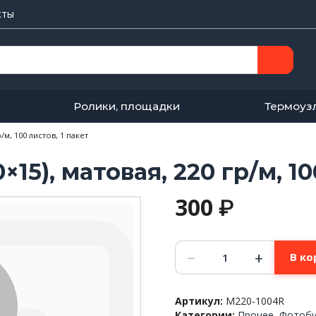
кты
Ролики, площадки
Термоуз
/м, 100 листов, 1 пакет
×15), матовая, 220 гр/м, 10
300
₽
Количество
−
+
В ко
товара
Фотобумага
IST,
Артикул:
M220-1004R
4R
Категории:
Прочее
,
Фотобу