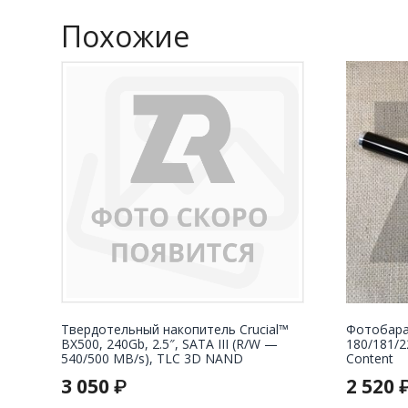
Похожие
Твердотельный накопитель Crucial™
Фотобара
BX500, 240Gb, 2.5″, SATA III (R/W —
180/181/2
540/500 MB/s), TLC 3D NAND
Content
3 050
2 520
₽