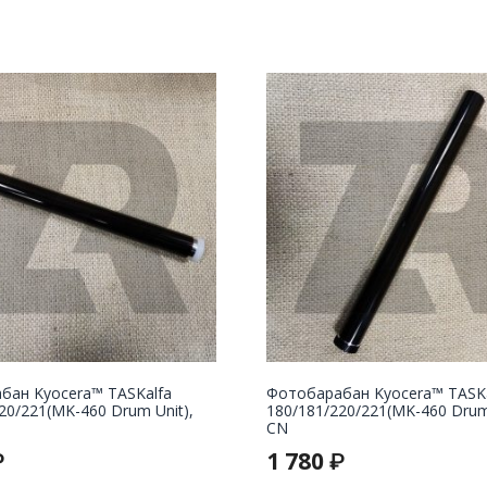
бан Kyocera™ TASKalfa
Фотобарабан Kyocera™ TASKa
20/221(MK-460 Drum Unit),
180/181/220/221(MK-460 Drum 
CN
1 780
₽
₽