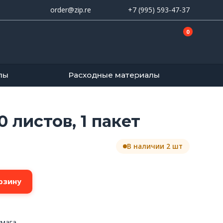
order@zip.re
+7 (995) 593-47-37
0
лы
Расходные материалы
0 листов, 1 пакет
В наличии 2 шт
рзину
мага